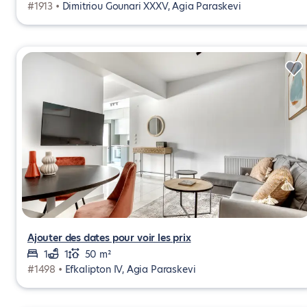
#1913 •
Dimitriou Gounari XXXV, Agia Paraskevi
Ajouter des dates pour voir les prix
1
1
50 m²
#1498 •
Efkalipton IV, Agia Paraskevi