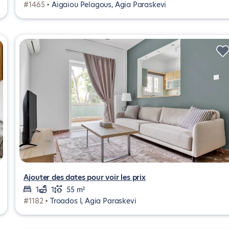
#1465 •
Aigaiou Pelagous, Agia Paraskevi
Ajouter des dates pour voir les prix
1
1
55 m²
#1182 •
Troados Ι, Agia Paraskevi