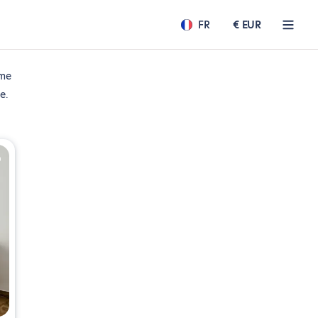
FR
€ EUR
mme
e.