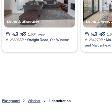
Disponible 25 sep 2026
Disponible 09 nov
4
3
1,604 pies²
5
4
1,6
#1233965P •
Straight Road, Old Windsor
#1234279P •
Mai
and Maidenhead
Blueground
Windsor
4 dormitorios