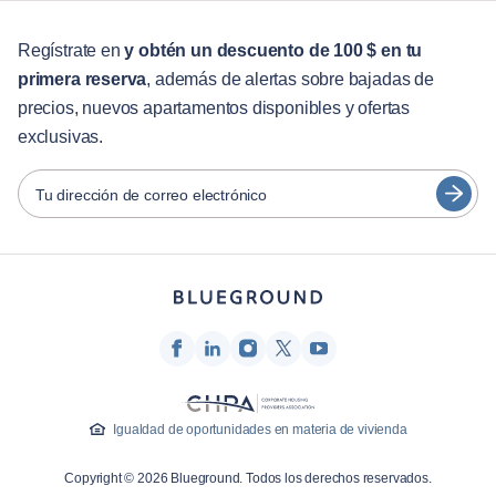
Para estudiantes
English
Servicios para huéspedes
Regístrate en
y obtén un descuento de 100 $ en tu
primera reserva
, además de alertas sobre bajadas de
Guías de ciudades
Português
precios, nuevos apartamentos disponibles y ofertas
日本語
exclusivas.
Socios
Español
Operadores de alquiler amueblado
Tu dirección de correo electrónico
Français
Propietarios
Türkçe
Socios de franquicia
Agentes inmobiliarios
Deutsch
Influenciadores y afiliados
한국어
Empresa
Quiénes somos
Igualdad de oportunidades en materia de vivienda
Carreras profesionales
Copyright © 2026 Blueground. Todos los derechos reservados.
Prensa