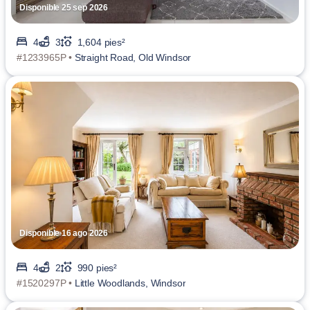
Disponible 25 sep 2026
4
3
1,604 pies²
#1233965P •
Straight Road, Old Windsor
Disponible 16 ago 2026
4
2
990 pies²
#1520297P •
Little Woodlands, Windsor