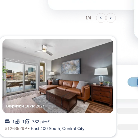
1/4
Disponible 18 dic 2027
Disp
1
1
732 pies²
#1268529P •
East 400 South, Central City
#126