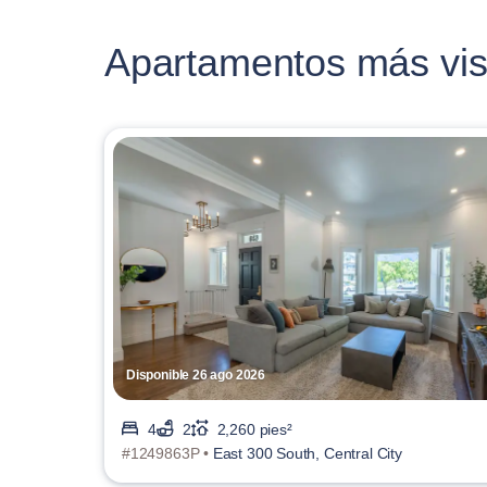
Apartamentos más vis
Disponible 26 ago 2026
4
2
2,260 pies²
#1249863P •
East 300 South, Central City