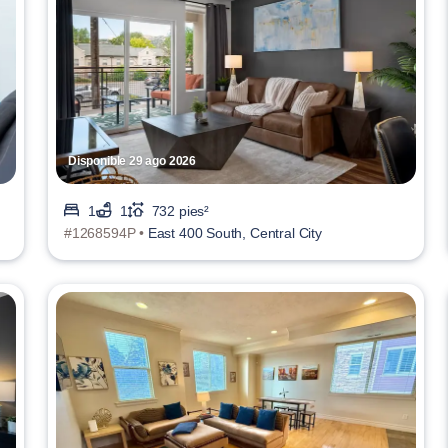
Disponible 29 ago 2026
1
1
732 pies²
#1268594P •
East 400 South, Central City