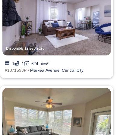
Disponible 12 sep 2026
1
1
624 pies²
#1071593P •
Markea Avenue, Central City