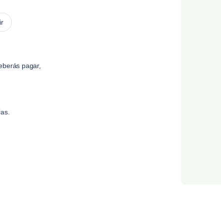
ir
eberás pagar,
ias.