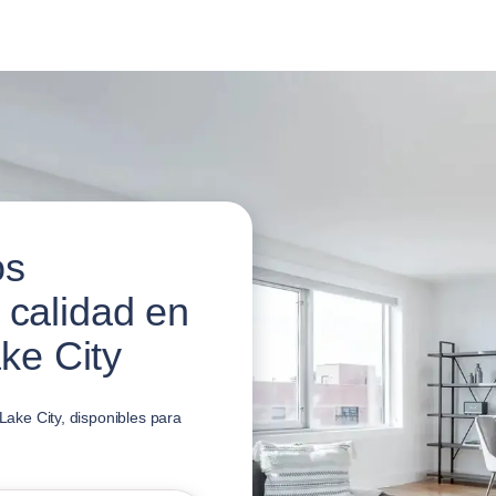
os
 calidad en
ake City
 Lake City, disponibles para