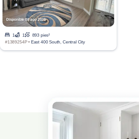
Disponible 08 ago 2026
1
1
893 pies²
#1389254P •
East 400 South, Central City