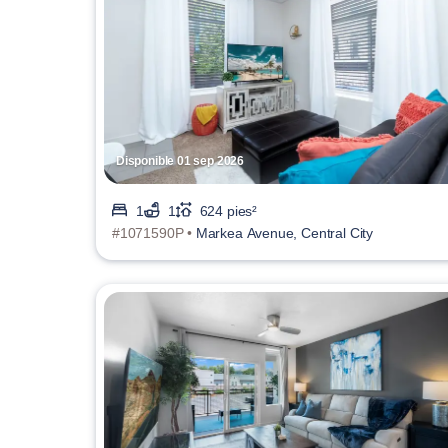
Disponible 01 sep 2026
1
1
624 pies²
#1071590P •
Markea Avenue, Central City