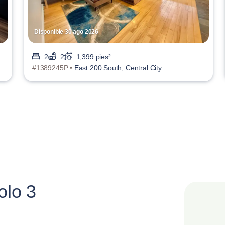
Disponible 30 ago 2026
2
2
1,399 pies²
#1389245P •
East 200 South, Central City
olo 3