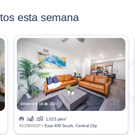
tos esta semana
Disponible 18 dic 2027
2
2
1,023 pies²
#1268592P •
East 400 South, Central City