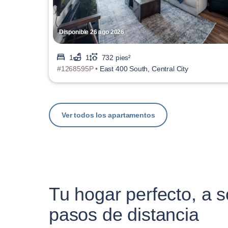
Disponible 26 ago 2026
1
1
732 pies²
#1268595P •
East 400 South, Central City
Ver todos los apartamentos
Tu hogar perfecto, a s
pasos de distancia