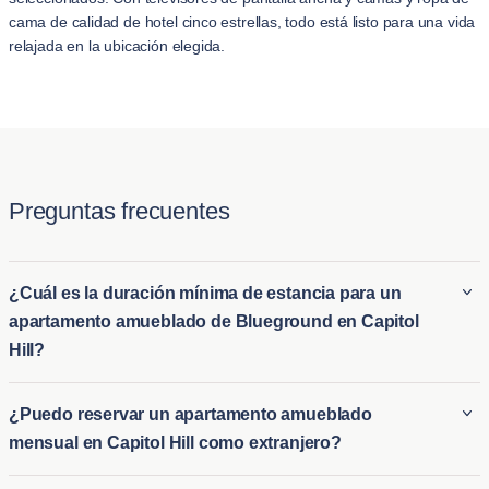
cama de calidad de hotel cinco estrellas, todo está listo para una vida
relajada en la ubicación elegida.
Preguntas frecuentes
¿Cuál es la duración mínima de estancia para un
apartamento amueblado de Blueground en Capitol
Hill?
La estancia mínima en un apartamento amueblado de
¿Puedo reservar un apartamento amueblado
Blueground en Capitol Hill es típicamente de 2 noche. Esto lo
mensual en Capitol Hill como extranjero?
hace ideal tanto para alquileres amueblados a largo plazo en
Capitol Hill como para opciones de alojamiento a corto plazo
Los extranjeros pueden reservar fácilmente un apartamento