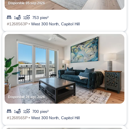
Disponible 05 sep 2026
1
1
753 pies²
#1268563P •
West 300 North, Capitol Hill
Disponible 28 ago 2026
1
1
700 pies²
#1268565P •
West 300 North, Capitol Hill