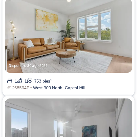
Disponible 30 ago 2026
1
1
753 pies²
#1268564P •
West 300 North, Capitol Hill