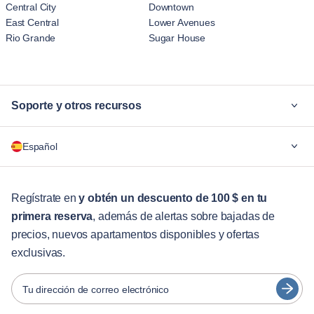
Central City
Downtown
East Central
Lower Avenues
Rio Grande
Sugar House
Soporte y otros recursos
¿Por qué Blueground?
Español
Para las empresas
Para estudiantes
English
Servicios para huéspedes
Regístrate en
y obtén un descuento de 100 $ en tu
primera reserva
, además de alertas sobre bajadas de
Guías de ciudades
Português
precios, nuevos apartamentos disponibles y ofertas
日本語
exclusivas.
Socios
Español
Operadores de alquiler amueblado
Tu dirección de correo electrónico
Français
Propietarios