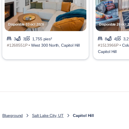
Disponible 03 oct 2026
Disponible 26 oct 
3
3
1,755 pies²
8
4
3,2
#1268551P •
West 300 North, Capitol Hill
#1513966P •
Col
Capitol Hill
Blueground
Salt Lake City, UT
Capitol Hill