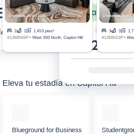
Disponible 25 oct 2026
Disponible 25 oct 
2
2
1,453 pies²
3
3
1,7
#1268566P •
West 300 North, Capitol Hill
#1268553P •
West
Eleva tu estadía en Capitol Hill
Blueground for Business
Studentgro