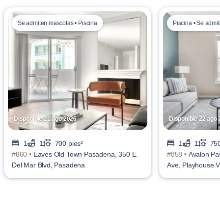
Se admiten mascotas • Piscina
Piscina • Se admi
Disponible 21 ago 2026
Disponible 22 ago
1
1
700 pies²
1
1
750
#860 •
Eaves Old Town Pasadena, 350 E
#858 •
Avalon Pa
Del Mar Blvd, Pasadena
Ave, Playhouse V