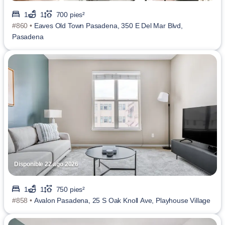
1
1
700 pies²
#860 •
Eaves Old Town Pasadena, 350 E Del Mar Blvd,
Pasadena
Disponible 22 ago 2026
1
1
750 pies²
#858 •
Avalon Pasadena, 25 S Oak Knoll Ave, Playhouse Village