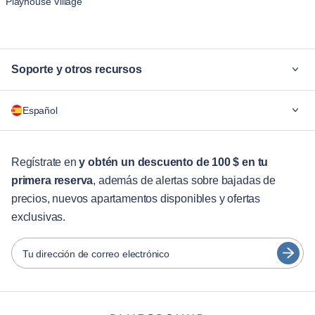
Playhouse Village
Soporte y otros recursos
¿Por qué Blueground?
Español
Para las empresas
Para estudiantes
English
Servicios para huéspedes
Regístrate en
y obtén un descuento de 100 $ en tu
primera reserva
, además de alertas sobre bajadas de
Guías de ciudades
Português
precios, nuevos apartamentos disponibles y ofertas
日本語
exclusivas.
Socios
Español
Operadores de alquiler amueblado
Tu dirección de correo electrónico
Français
Propietarios
Türkçe
Socios de franquicia
Agentes inmobiliarios