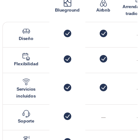
Arrenda
Blueground
Airbnb
tradic
Diseño
Flexibilidad
Servicios
incluidos
—
Soporte