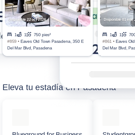
Disponible 22 oct 2026
Disponible 01 ene
1
1
750 pies²
1
1
700
#859 •
Eaves Old Town Pasadena, 350 E
#861 •
Eaves Old
Del Mar Blvd, Pasadena
Del Mar Blvd, P
Eleva tu estadía en Pasadena
Blueground for Business
Studentgro