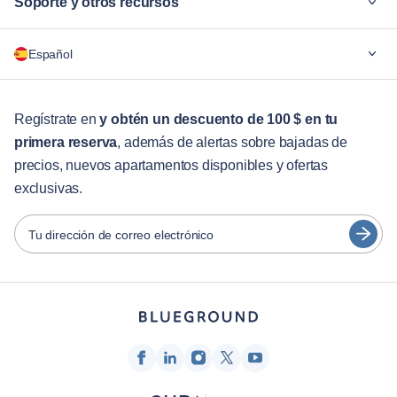
Soporte y otros recursos
¿Por qué Blueground?
Español
Para las empresas
Para estudiantes
English
Servicios para huéspedes
Regístrate en
y obtén un descuento de 100 $ en tu
primera reserva
, además de alertas sobre bajadas de
Guías de ciudades
Português
precios, nuevos apartamentos disponibles y ofertas
日本語
exclusivas.
Socios
Español
Operadores de alquiler amueblado
Tu dirección de correo electrónico
Français
Propietarios
Türkçe
Socios de franquicia
Agentes inmobiliarios
Deutsch
Influenciadores y afiliados
한국어
Empresa