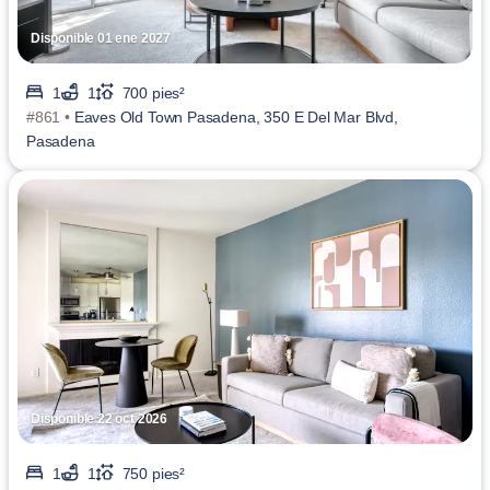
Disponible 01 ene 2027
1
1
700 pies²
#861 •
Eaves Old Town Pasadena, 350 E Del Mar Blvd,
Pasadena
Disponible 22 oct 2026
1
1
750 pies²