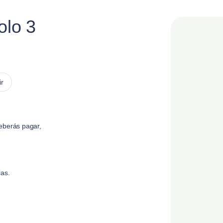
olo 3
ir
eberás pagar,
ias.