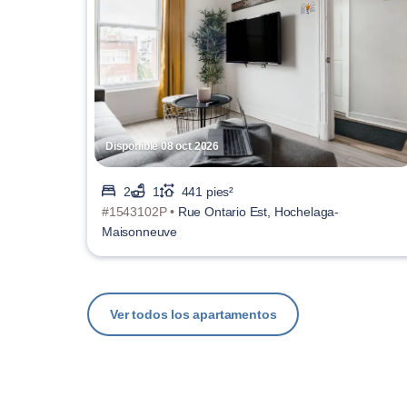
Disponible 08 oct 2026
2
1
441 pies²
#1543102P •
Rue Ontario Est, Hochelaga-
Maisonneuve
Ver todos los apartamentos