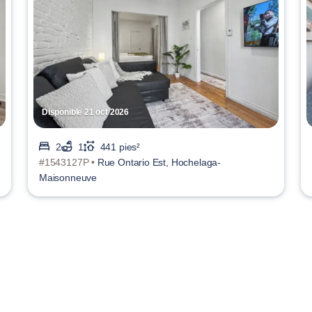
Disponible 21 oct 2026
2
1
441 pies²
#1543127P •
Rue Ontario Est, Hochelaga-
Maisonneuve