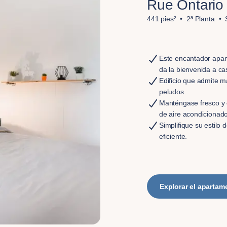
Rue Ontario
441 pies²
2ª Planta
Este encantador apar
da la bienvenida a ca
Edificio que admite 
peludos.
Manténgase fresco y 
de aire acondicionad
Simplifique su estilo 
eficiente.
Explorar el apartam