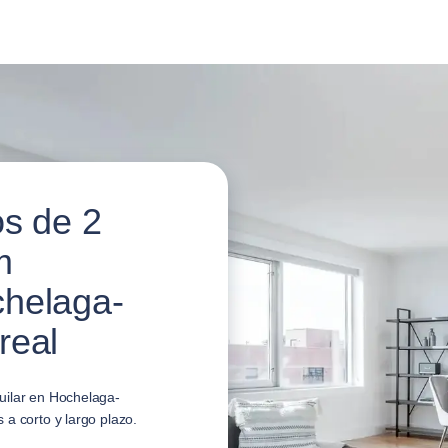
os de 2
m
helaga-
real
uilar en Hochelaga-
a corto y largo plazo.