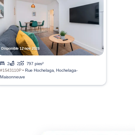
Disponible 12 nov 2026
2
2
797 pies²
#1543110P •
Rue Hochelaga, Hochelaga-
Maisonneuve