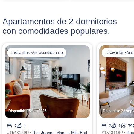
Apartamentos de 2 dormitorios
con comodidades populares.
Lavavajillas • Aire acondicionado
Lavavajillas • Air
Disponible 05 sep 2026
Disponible 28 sep
2
1
2
1
797
#1543129P •
Rue Jeanne-Mance, Mile End
#1543118P •
Rue