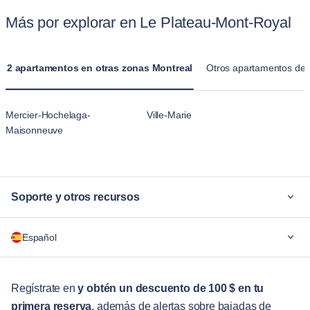
Más por explorar en Le Plateau-Mont-Royal
2 apartamentos en otras zonas Montreal
Otros apartamentos de 
Mercier-Hochelaga-
Ville-Marie
Maisonneuve
Soporte y otros recursos
¿Por qué Blueground?
Español
Para las empresas
Para estudiantes
English
Servicios para huéspedes
Regístrate en
y obtén un descuento de 100 $ en tu
primera reserva
, además de alertas sobre bajadas de
Guías de ciudades
Português