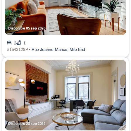
Disponible 05 sep 2026
2
1
#1543129P •
Rue Jeanne-Mance, Mile End
Disponible 28 sep 2026