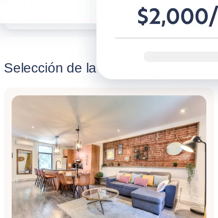
Descubre BG for Business
Descubre 
Selección de la semana