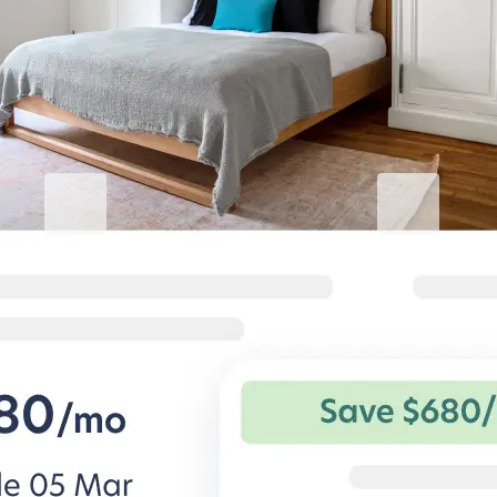
Eleve su estancia corporativa
Blueground for Business
Studentgro
Trabaja duro, mantente
Cerca del cam
cómodo
sobresalientes
Condiciones flexibles y hogares
Grandes ahorros 
cómodos para viajeros corporativos.
especiales para 
estudiantiles priv