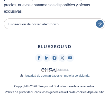
precios, nuevos apartamentos disponibles y ofertas
日本語
exclusivas.
Socios
Español
Operadores de alquiler amueblado
Tu dirección de correo electrónico
Français
Propietarios
Türkçe
Socios de franquicia
Agentes inmobiliarios
Deutsch
Influenciadores y afiliados
한국어
Empresa
Quiénes somos
Igualdad de oportunidades en materia de vivienda
Carreras profesionales
Copyright © 2026 Blueground. Todos los derechos reservados.
Prensa
Política de privacidad
Condiciones generales
Política de cookies
Mapa del sitio
Blog Blueprint
Contacto