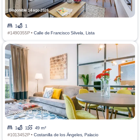
Disponible 14 ago 2026
1
1
#1490355P •
Calle de Francisco Silvela, Lista
Disponible 13 ago 2026
1
1
49 m²
#1013452P •
Costanilla de los Ángeles, Palacio