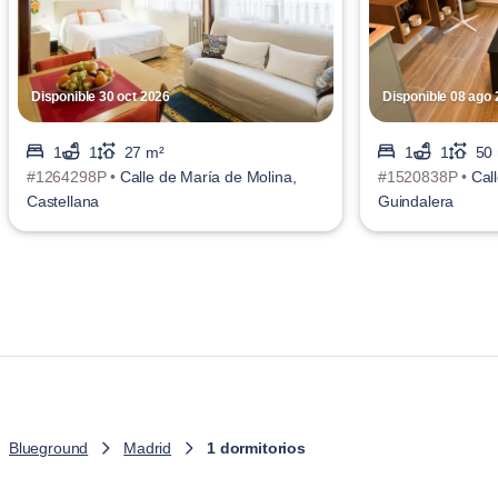
Disponible 30 oct 2026
Disponible 08 ago
1
1
27 m²
1
1
50
#1264298P •
Calle de María de Molina,
#1520838P •
Cal
Castellana
Guindalera
Blueground
Madrid
1 dormitorios