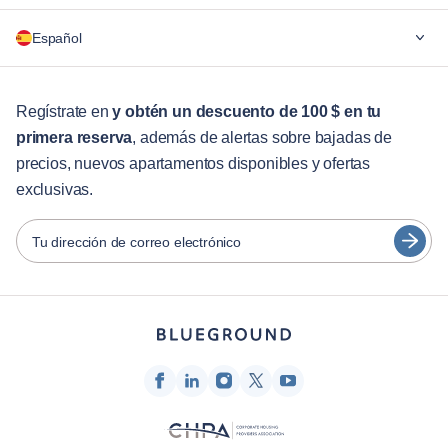
¿Por qué Blueground?
Español
Para las empresas
Para estudiantes
English
Servicios para huéspedes
Regístrate en
y obtén un descuento de 100 $ en tu
primera reserva
, además de alertas sobre bajadas de
Guías de ciudades
Português
precios, nuevos apartamentos disponibles y ofertas
日本語
exclusivas.
Socios
Español
Operadores de alquiler amueblado
Tu dirección de correo electrónico
Français
Propietarios
Türkçe
Socios de franquicia
Agentes inmobiliarios
Deutsch
Influenciadores y afiliados
한국어
Empresa
Quiénes somos