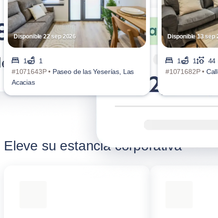
Disponible 22 sep 2026
Disponible 13 sep
1
1
1
1
44
#1071643P •
Paseo de las Yeserías, Las
#1071682P •
Call
Acacias
Eleve su estancia corporativa