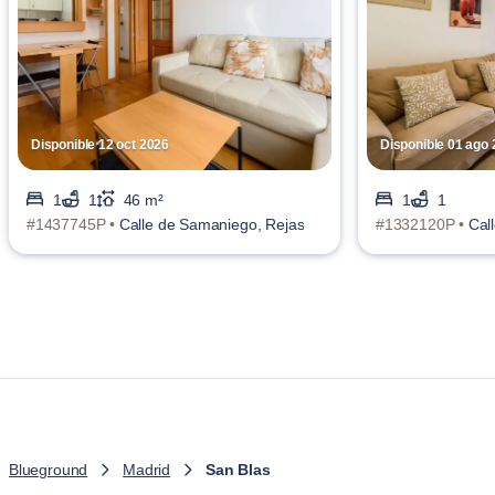
Disponible 12 oct 2026
Disponible 01 ago
1
1
46 m²
1
1
#1437745P •
Calle de Samaniego, Rejas
#1332120P •
Cal
Blueground
Madrid
San Blas