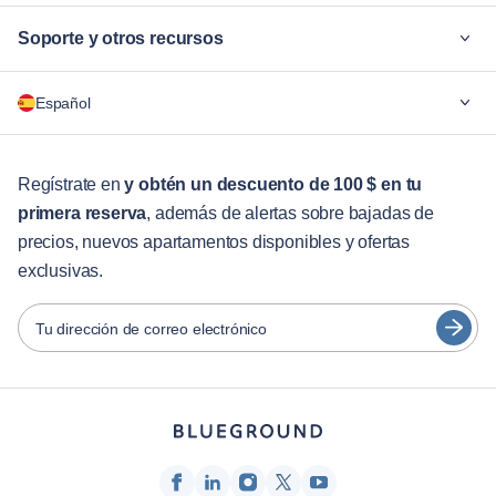
Soporte y otros recursos
¿Por qué Blueground?
Español
Para las empresas
Para estudiantes
English
Servicios para huéspedes
Regístrate en
y obtén un descuento de 100 $ en tu
primera reserva
, además de alertas sobre bajadas de
Guías de ciudades
Português
precios, nuevos apartamentos disponibles y ofertas
日本語
exclusivas.
Socios
Español
Operadores de alquiler amueblado
Tu dirección de correo electrónico
Français
Propietarios
Türkçe
Socios de franquicia
Agentes inmobiliarios
Deutsch
Influenciadores y afiliados
한국어