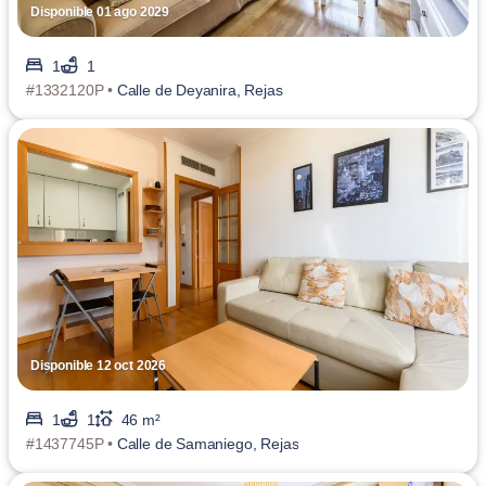
Disponible 01 ago 2029
1
1
#1332120P •
Calle de Deyanira, Rejas
Disponible 12 oct 2026
1
1
46 m²
#1437745P •
Calle de Samaniego, Rejas