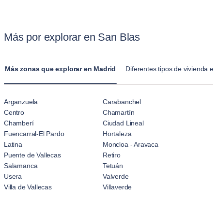
Ofrecemos políticas claras para mascotas para hacer que la
habitación de hotel estándar, los apartamentos de Blueground
experiencia sea sin complicaciones para los dueños de
ofrecen hogares totalmente amueblados con cocinas, salas de
mascotas.
Más por explorar en San Blas
estar y múltiples dormitorios. Estos apartamentos en San Blas
están diseñados para estancias prolongadas, lo que hace que
se sientan más como un hogar que la sensación temporal del
Más zonas que explorar en Madrid
Diferentes tipos de vivienda e
alojamiento en un hotel.
Arganzuela
Carabanchel
Centro
Chamartín
Chamberí
Ciudad Lineal
Fuencarral-El Pardo
Hortaleza
Latina
Moncloa - Aravaca
Puente de Vallecas
Retiro
Salamanca
Tetuán
Usera
Valverde
Villa de Vallecas
Villaverde