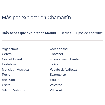
Ofrecemos políticas claras para mascotas para hacer que la
habitación de hotel estándar, los apartamentos de Blueground
experiencia sea sin complicaciones para los dueños de
ofrecen hogares totalmente amueblados con cocinas, salas de
mascotas.
Más por explorar en Chamartín
estar y múltiples dormitorios. Estos apartamentos en
Chamartín están diseñados para estancias prolongadas, lo
que hace que se sientan más como un hogar que la
Más zonas que explorar en Madrid
Barrios
Tipos de apartamen
sensación temporal del alojamiento en un hotel.
Arganzuela
Carabanchel
Centro
Chamberí
Ciudad Lineal
Fuencarral-El Pardo
Hortaleza
Latina
Moncloa - Aravaca
Puente de Vallecas
Retiro
Salamanca
San Blas
Tetuán
Usera
Valverde
Villa de Vallecas
Villaverde