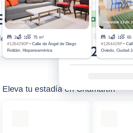
Disponible 31 dic 2026
Disponible 23 dic 
2
1
75 m²
1
1
65
#1264290P •
Calle de Ángel de Diego
#1264428P •
Cal
Roldán, Hispanoamérica
Oviedo, Ciudad J
Eleva tu estadía en Chamartín