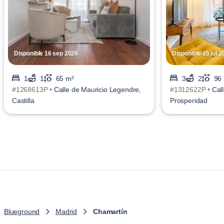
Disponible 16 sep 2026
Disponible 15 jul 2
1
1
65 m²
3
2
96
#1268613P •
Calle de Mauricio Legendre,
#1312622P •
Cal
Castilla
Prosperidad
Blueground
Madrid
Chamartín