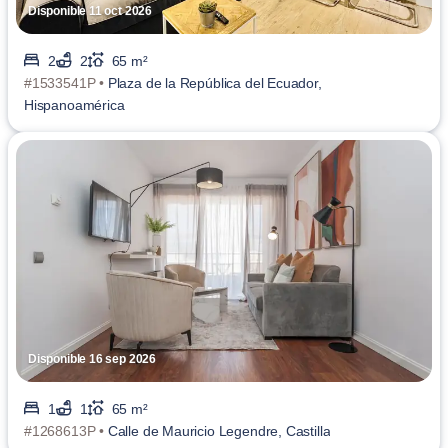
Disponible 11 oct 2026
2
2
65 m²
#1533541P •
Plaza de la República del Ecuador,
Hispanoamérica
Disponible 16 sep 2026
1
1
65 m²
#1268613P •
Calle de Mauricio Legendre, Castilla