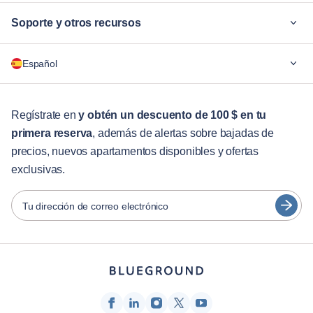
Soporte y otros recursos
¿Por qué Blueground?
Español
Para las empresas
Para estudiantes
English
Servicios para huéspedes
Regístrate en
y obtén un descuento de 100 $ en tu
primera reserva
, además de alertas sobre bajadas de
Guías de ciudades
Português
precios, nuevos apartamentos disponibles y ofertas
日本語
exclusivas.
Socios
Español
Operadores de alquiler amueblado
Tu dirección de correo electrónico
Français
Propietarios
Türkçe
Socios de franquicia
Agentes inmobiliarios
Deutsch
Influenciadores y afiliados
한국어