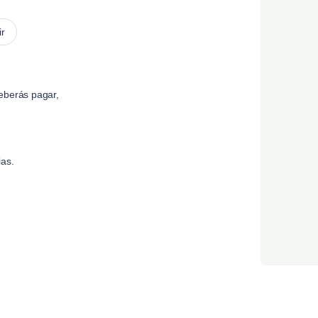
ir
eberás pagar,
ias.