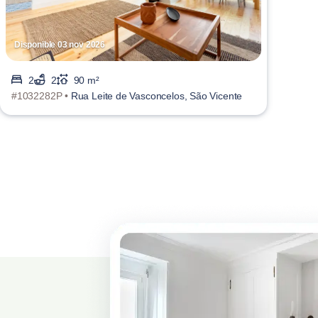
Disponible 03 nov 2026
2
2
90 m²
#1032282P •
Rua Leite de Vasconcelos, São Vicente