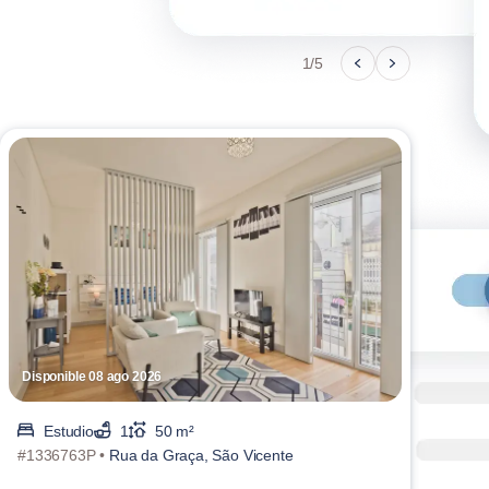
1/5
Disponible 08 ago 2026
Disp
Estudio
1
50 m²
#1336763P •
Rua da Graça, São Vicente
#136