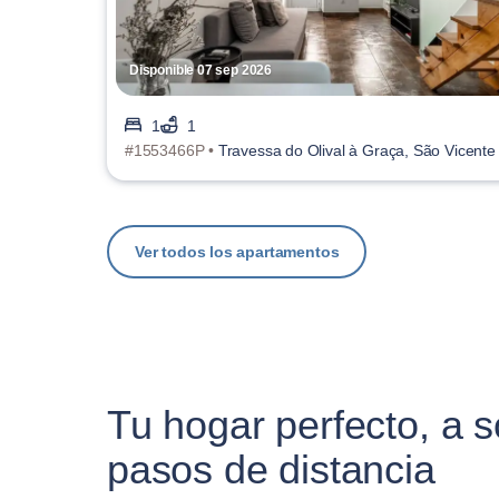
Disponible 07 sep 2026
1
1
#1553466P •
Travessa do Olival à Graça, São Vicente
Ver todos los apartamentos
Tu hogar perfecto, a s
pasos de distancia