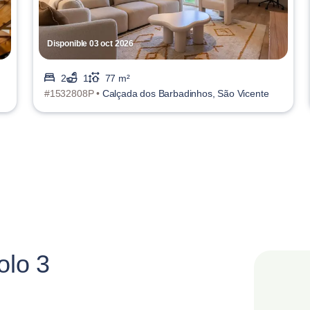
Disponible 03 oct 2026
2
1
77 m²
#1532808P •
Calçada dos Barbadinhos, São Vicente
olo 3