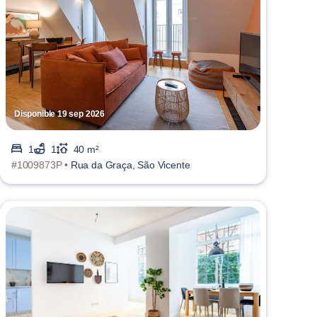
Disponible 19 sep 2026
1
1
40 m²
#1009873P •
Rua da Graça, São Vicente