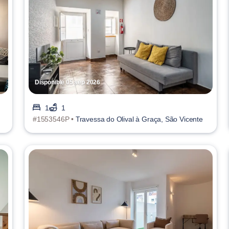
Disponible 05 sep 2026
1
1
#1553546P •
Travessa do Olival à Graça, São Vicente