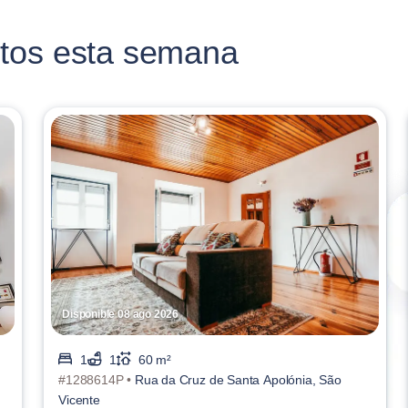
tos esta semana
Disponible 08 ago 2026
1
1
60 m²
#1288614P •
Rua da Cruz de Santa Apolónia, São
Vicente