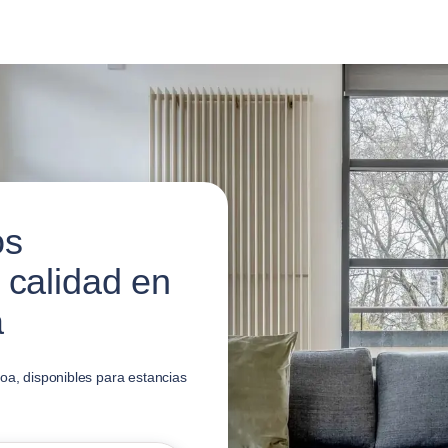
os
 calidad en
a
oa, disponibles para estancias