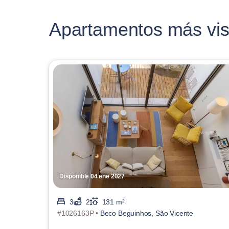
Apartamentos más vis
Disponible 04 ene 2027
3
2
131 m²
#1026163P •
Beco Beguinhos, São Vicente