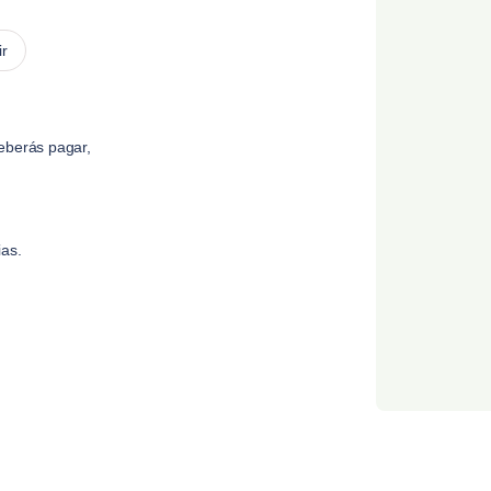
ir
eberás pagar,
ias.