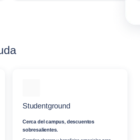
juda
Studentground
Cerca del campus, descuentos
sobresalientes.
Grandes ahorros y beneficios especiales para