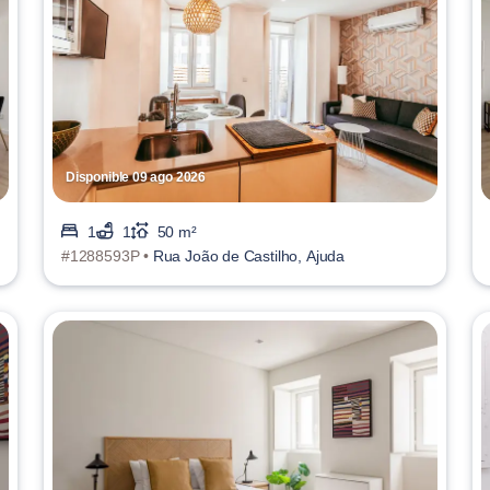
Disponible 09 ago 2026
1
1
50 m²
#1288593P •
Rua João de Castilho, Ajuda