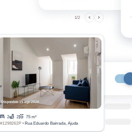
1/2
Disponible 15 ago 2026
Disponib
2
2
75 m²
2
#1298262P •
Rua Eduardo Bairrada, Ajuda
#129825