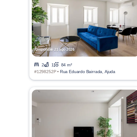
Disponible 21 ago 2026
2
1
84 m²
#1298252P •
Rua Eduardo Bairrada, Ajuda