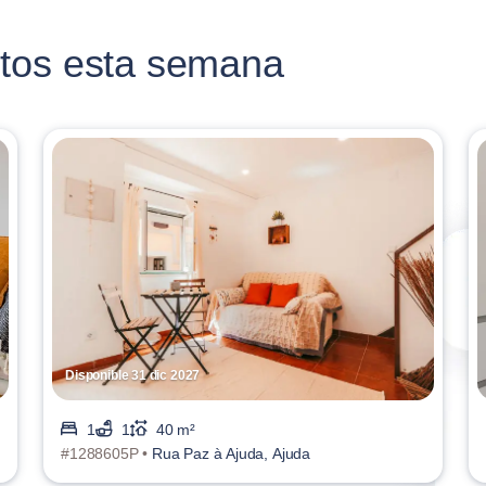
tos esta semana
Disponible 31 dic 2027
1
1
40 m²
#1288605P •
Rua Paz à Ajuda, Ajuda