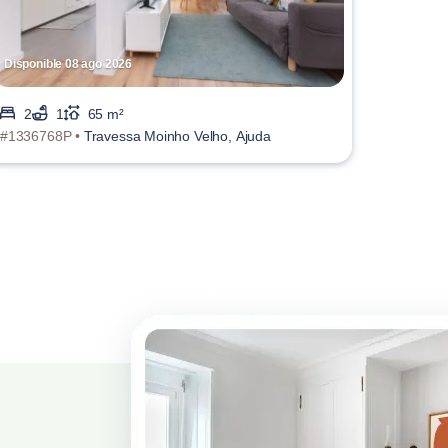
Disponible 08 ago 2026
2
1
65 m²
#1336768P •
Travessa Moinho Velho, Ajuda