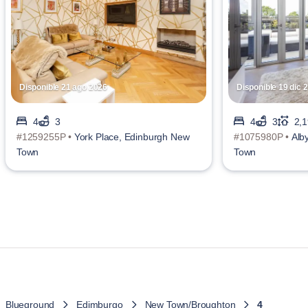
Disponible 21 ago 2026
Disponible 19 dic 
4
3
4
3
2,1
#1259255P •
York Place, Edinburgh New
#1075980P •
Alb
Town
Town
Blueground
Edimburgo
New Town/Broughton
4