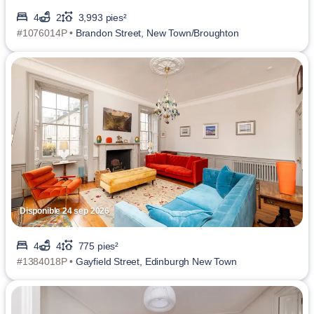
4
2
3,993 pies²
#1076014P •
Brandon Street, New Town/Broughton
Disponible 24 sep 2026
4
4
775 pies²
#1384018P •
Gayfield Street, Edinburgh New Town