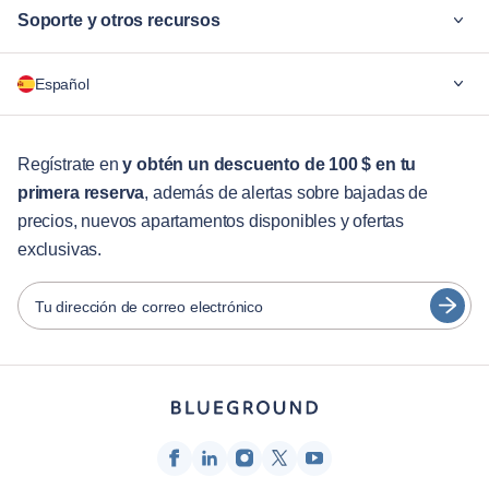
Soporte y otros recursos
¿Por qué Blueground?
Español
Para las empresas
Para estudiantes
English
Servicios para huéspedes
Regístrate en
y obtén un descuento de 100 $ en tu
primera reserva
, además de alertas sobre bajadas de
Guías de ciudades
Português
precios, nuevos apartamentos disponibles y ofertas
日本語
exclusivas.
Socios
Español
Operadores de alquiler amueblado
Tu dirección de correo electrónico
Français
Propietarios
Türkçe
Socios de franquicia
Agentes inmobiliarios
Deutsch
Influenciadores y afiliados
한국어
Empresa