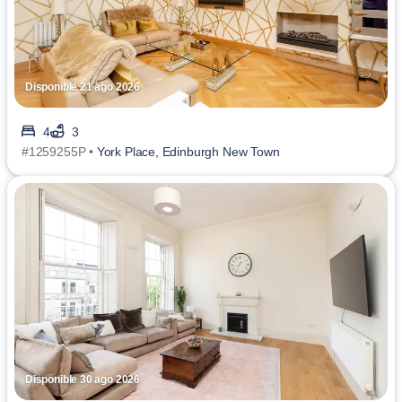
Disponible 21 ago 2026
4
3
#1259255P •
York Place, Edinburgh New Town
Disponible 30 ago 2026