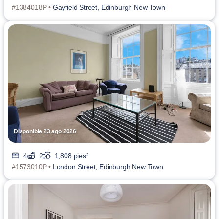
#1384018P •
Gayfield Street, Edinburgh New Town
Disponible 23 ago 2026
4
2
1,808 pies²
#1573010P •
London Street, Edinburgh New Town