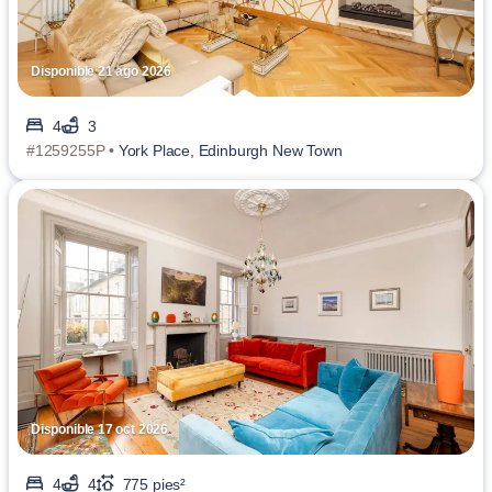
Disponible 21 ago 2026
4
3
#1259255P •
York Place, Edinburgh New Town
Disponible 17 oct 2026
4
4
775 pies²