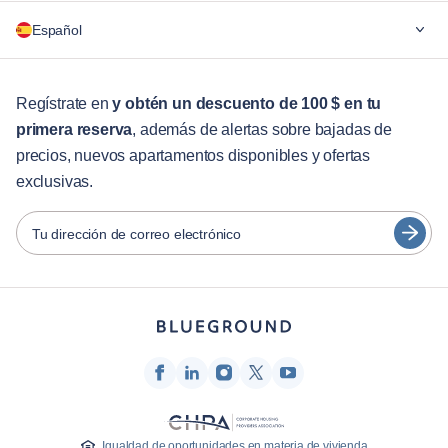
¿Por qué Blueground?
Español
Para las empresas
Para estudiantes
English
Servicios para huéspedes
Regístrate en
y obtén un descuento de 100 $ en tu
primera reserva
, además de alertas sobre bajadas de
Guías de ciudades
Português
precios, nuevos apartamentos disponibles y ofertas
日本語
exclusivas.
Socios
Español
Operadores de alquiler amueblado
Tu dirección de correo electrónico
Français
Propietarios
Türkçe
Socios de franquicia
Agentes inmobiliarios
Deutsch
Influenciadores y afiliados
한국어
Empresa
Quiénes somos
Igualdad de oportunidades en materia de vivienda