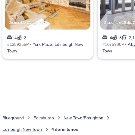
Disponible 21 ago 2026
Disponible 19 dic 
4
3
4
3
2,1
#1259255P •
York Place, Edinburgh New
#1075980P •
Alb
Town
Town
Blueground
Edimburgo
New Town/Broughton
Edinburgh New Town
4 dormitorios