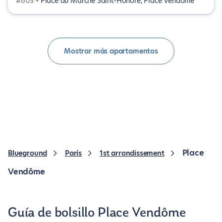
#603 •
Place du Marché Saint-Honoré, Place Vendôme
Mostrar más apartamentos
Place
Blueground
París
1st arrondissement
Vendôme
Guía de bolsillo Place Vendôme