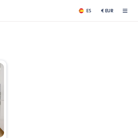
ES
€ EUR