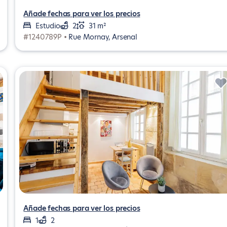
Añade fechas para ver los precios
Estudio
2
31 m²
#1240789P •
Rue Mornay, Arsenal
Añade fechas para ver los precios
1
2