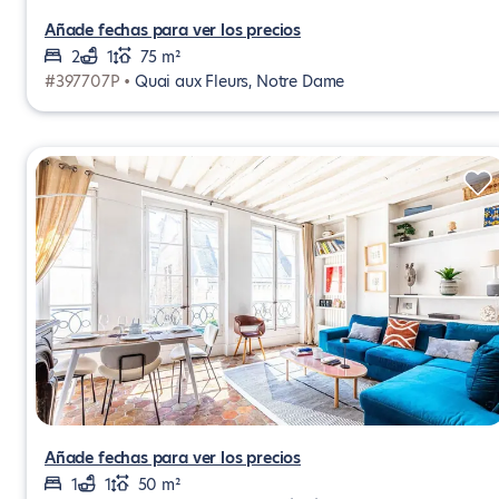
Añade fechas para ver los precios
2
1
75 m²
#397707P •
Quai aux Fleurs, Notre Dame
Añade fechas para ver los precios
1
1
50 m²