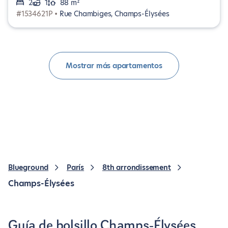
2
1
88 m²
#1534621P •
Rue Chambiges, Champs-Élysées
Mostrar más apartamentos
Blueground
París
8th arrondissement
Champs-Élysées
Guía de bolsillo Champs-Élysées