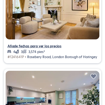
Añade fechas para ver los precios
4
3
3,574 pies²
#1241641P •
Rosebery Road, London Borough of Haringey