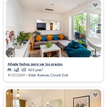
Añade fechas para ver los precios
2
1
603 pies²
#1255288P •
Elder Avenue, Crouch End