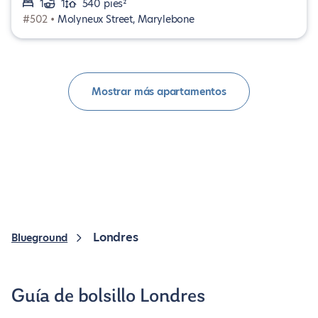
1
1
540 pies²
#502 •
Molyneux Street, Marylebone
Mostrar más apartamentos
Londres
Blueground
Guía de bolsillo Londres