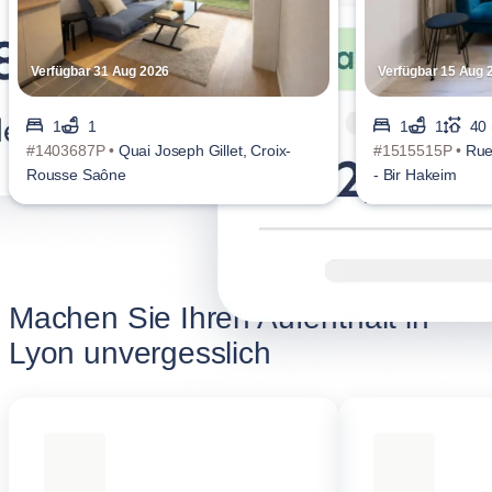
Verfügbar 31 Aug 2026
Verfügbar 15 Aug 
1
1
1
1
40
#1403687P •
Quai Joseph Gillet, Croix-
#1515515P •
Rue
Rousse Saône
- Bir Hakeim
Machen Sie Ihren Aufenthalt in
Lyon unvergesslich