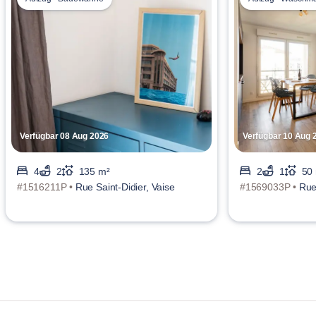
Verfügbar 08 Aug 2026
Verfügbar 10 Aug 
4
2
135 m²
2
1
50
#1516211P •
Rue Saint-Didier, Vaise
#1569033P •
Rue