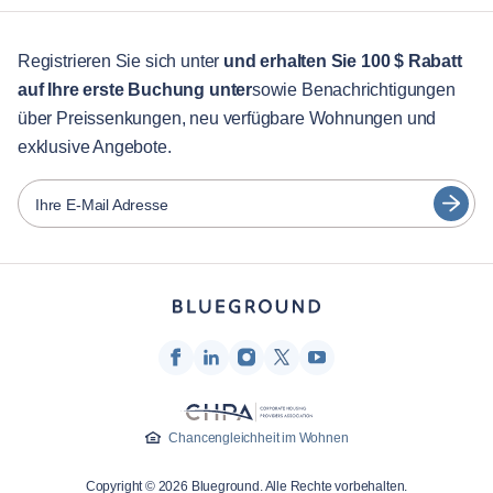
Für Studenten
English
Gästebetreuung
Registrieren Sie sich unter
und erhalten Sie 100 $ Rabatt
auf Ihre erste Buchung unter
sowie Benachrichtigungen
Stadt-Guide
Português
über Preissenkungen, neu verfügbare Wohnungen und
日本語
exklusive Angebote.
Partner
Español
Vermieter von Möbeln
Ihre E-Mail Adresse
Français
Vermieter
Türkçe
Franchise-Partner
Immobilienmakler
Deutsch
Beeinflusser & Affiliates
한국어
Unternehmen
Über uns
Chancengleichheit im Wohnen
Karriere
Copyright © 2026 Blueground. Alle Rechte vorbehalten.