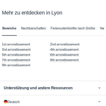
WLAN, Waschmöglichkeiten, Fitnessstudios und manchmal
Geschäftsreisende, das hervorragende Verkehrsverbindungen
sogar Dachterrassen oder Gemeinschaftslounges umfassen.
und moderne Annehmlichkeiten bietet. Jedes Viertel bietet
Mehr zu entdecken in Lyon
Die angebotenen Annehmlichkeiten sorgen dafür, dass die
einen einzigartigen Geschmack des vielfältigen Lebensstils
Gäste alles haben, was sie für einen komfortablen und
von Lyon.
angenehmen Aufenthalt benötigen.
Bereiche
Nachbarschaften
Ferienunterkünfte nach Größe
Ver
1st arrondissement
2nd arrondissement
3rd arrondissement
4th arrondissement
5th arrondissement
6th arrondissement
7th arrondissement
8th arrondissement
9th arrondissement
Unterstützung und andere Ressourcen
Warum Blueground
Deutsch
Für Unternehmen