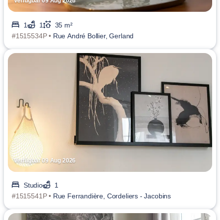
Verfügbar 09 Aug 2026
1
1
35 m²
#1515534P •
Rue André Bollier, Gerland
Verfügbar 09 Aug 2026
Studio
1
#1515541P •
Rue Ferrandière, Cordeliers - Jacobins