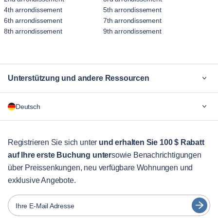
4th arrondissement
5th arrondissement
6th arrondissement
7th arrondissement
8th arrondissement
9th arrondissement
Unterstützung und andere Ressourcen
Warum Blueground
Deutsch
Für Unternehmen
Für Studenten
English
Gästebetreuung
Registrieren Sie sich unter
und erhalten Sie 100 $ Rabatt
auf Ihre erste Buchung unter
sowie Benachrichtigungen
Stadt-Guide
Português
über Preissenkungen, neu verfügbare Wohnungen und
日本語
exklusive Angebote.
Partner
Español
Vermieter von Möbeln
Ihre E-Mail Adresse
Français
Vermieter