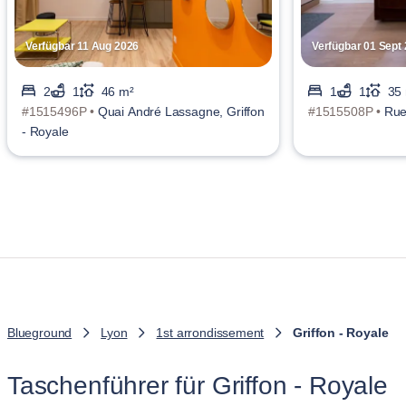
Verfügbar 11 Aug 2026
Verfügbar 01 Sept
2
1
46 m²
1
1
35
#1515496P •
Quai André Lassagne, Griffon
#1515508P •
Rue
- Royale
Blueground
Lyon
1st arrondissement
Griffon - Royale
Taschenführer für Griffon - Royale