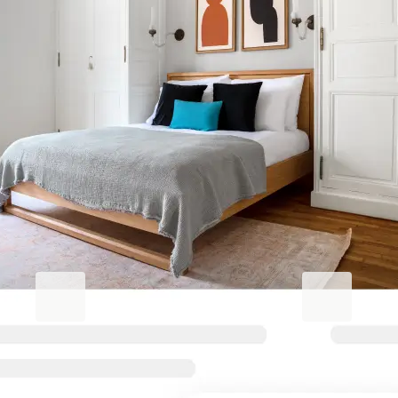
Machen Sie Ihren Aufenthalt in
Griffon - Royale unvergesslich
Blueground for Business
Studentgro
Arbeiten Sie hart, wohnen Sie
In Campusnäh