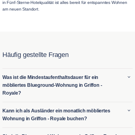
in Fünf-Sterne-Hotelqualität ist alles bereit für entspanntes Wohnen
am neuen Standort.
Häufig gestellte Fragen
Was ist die Mindestaufenthaltsdauer für ein
möbliertes Blueground-Wohnung in Griffon -
Royale?
Der Mindestaufenthalt für ein Blueground möbliertes Wohnung
Kann ich als Ausländer ein monatlich möbliertes
in Griffon - Royale beträgt in der Regel 2 Nacht. Dies macht es
Wohnung in Griffon - Royale buchen?
ideal für sowohl langfristige möblierte Vermietungen in Griffon
- Royale als auch für kurzfristige Wohnmöglichkeiten für
Ausländer können problemlos ein monatlich möbliertes