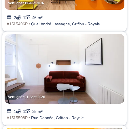
Verfügbar 11 Aug 2026
2
1
46 m²
#1515496P •
Quai André Lassagne, Griffon - Royale
Verfügbar 01 Sept 2026
1
1
35 m²
#1515508P •
Rue Donnée, Griffon - Royale