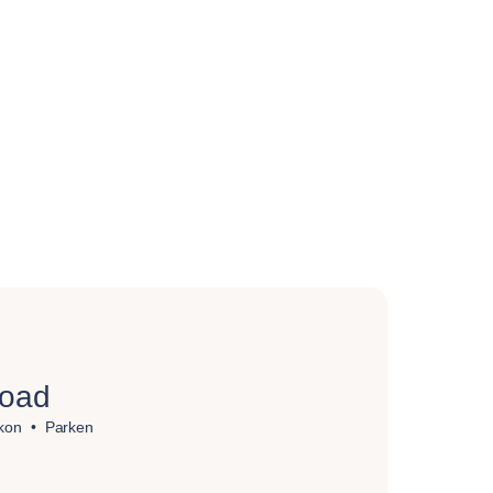
Road
kon
Parken