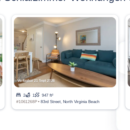
Verfügbar 21 Sept 2026
2
1
947 ft²
#1061268P •
83rd Street, North Virginia Beach