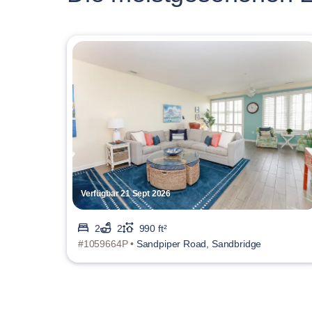
Verfügbar 21 Sept 2026
2
2
990 ft²
#1059664P •
Sandpiper Road, Sandbridge