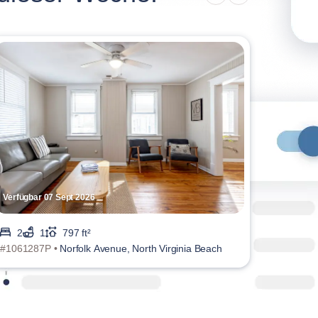
Verfügbar 07 Sept 2026
Verfügba
2
1
797 ft²
2
#1061287P •
Norfolk Avenue, North Virginia Beach
#106132