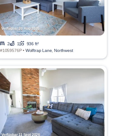
Verfügbar 20 Aug 2026
2
1
936 ft²
#1059576P •
Wolftrap Lane, Northwest
Verfügbar 11 Sept 2026