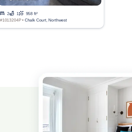
2
1
958 ft²
#1013204P •
Chalk Court, Northwest