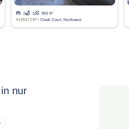
2
1
958 ft²
#1059723P •
Chalk Court, Northwest
in nur
n