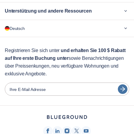
Unterstützung und andere Ressourcen
Warum Blueground
Deutsch
Für Unternehmen
Für Studenten
English
Gästebetreuung
Registrieren Sie sich unter
und erhalten Sie 100 $ Rabatt
auf Ihre erste Buchung unter
sowie Benachrichtigungen
Stadt-Guide
Português
über Preissenkungen, neu verfügbare Wohnungen und
日本語
exklusive Angebote.
Partner
Español
Vermieter von Möbeln
Ihre E-Mail Adresse
Français
Vermieter
Türkçe
Franchise-Partner
Immobilienmakler
Deutsch
Beeinflusser & Affiliates
한국어