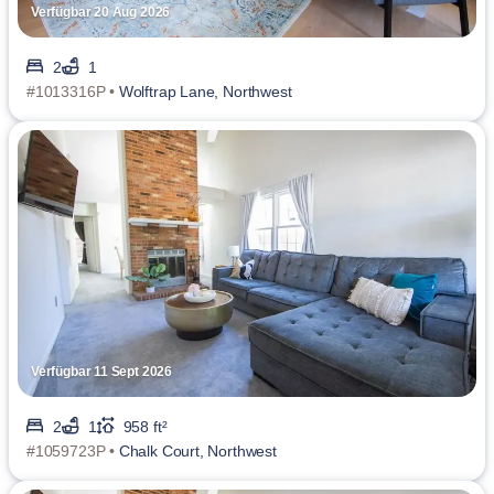
Verfügbar 20 Aug 2026
2
1
#1013316P •
Wolftrap Lane, Northwest
Verfügbar 11 Sept 2026
2
1
958 ft²
#1059723P •
Chalk Court, Northwest