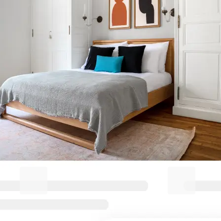
Machen Sie Ihren Aufenthalt in
Sheffield City Centre
unvergesslich
Blueground for Business
Studentgro