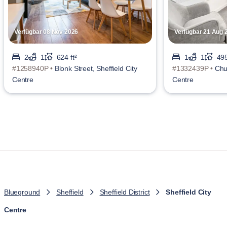
Verfügbar 08 Nov 2026
Verfügbar 21 Aug 
2
1
624 ft²
1
1
495
#1258940P •
Blonk Street, Sheffield City
#1332439P •
Chur
Centre
Centre
Blueground
Sheffield
Sheffield District
Sheffield City
Centre