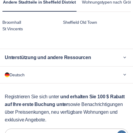
Andere Stadtteile in Sheffield District
Wohnungstypen nach Größ
als die vorübergehende Atmosphäre von Hotelunterkünften.
Broomhall
Sheffield Old Town
St Vincents
Unterstützung und andere Ressourcen
Warum Blueground
Deutsch
Für Unternehmen
Für Studenten
English
Gästebetreuung
Registrieren Sie sich unter
und erhalten Sie 100 $ Rabatt
auf Ihre erste Buchung unter
sowie Benachrichtigungen
Stadt-Guide
Português
über Preissenkungen, neu verfügbare Wohnungen und
日本語
exklusive Angebote.
Partner
Español
Vermieter von Möbeln