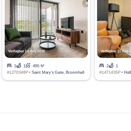
Verfügbar 14 Aug 2026
Verfügbar 11 Aug 
1
1
495 ft²
2
1
#1270348P •
Saint Mary's Gate, Broomhall
#1471435P •
Hol