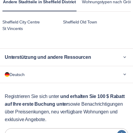
Andere Stadtteile in Sheffield District
Wohnungstypen nach Größ
vorübergehende Atmosphäre von Hotelunterkünften.
Sheffield City Centre
Sheffield Old Town
St Vincents
Unterstützung und andere Ressourcen
Warum Blueground
Deutsch
Für Unternehmen
Für Studenten
English
Gästebetreuung
Registrieren Sie sich unter
und erhalten Sie 100 $ Rabatt
auf Ihre erste Buchung unter
sowie Benachrichtigungen
Stadt-Guide
Português
über Preissenkungen, neu verfügbare Wohnungen und
日本語
exklusive Angebote.
Partner
Español
Vermieter von Möbeln