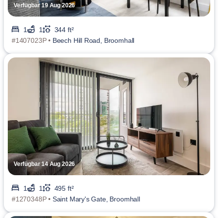
Verfügbar 19 Aug 2026
1
1
344 ft²
#1407023P •
Beech Hill Road, Broomhall
Verfügbar 14 Aug 2026
1
1
495 ft²
#1270348P •
Saint Mary's Gate, Broomhall