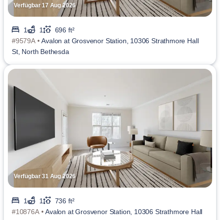
Verfügbar 17 Aug 2026
1
1
696 ft²
#9579A •
Avalon at Grosvenor Station, 10306 Strathmore Hall
St, North Bethesda
Verfügbar 31 Aug 2026
1
1
736 ft²
#10876A •
Avalon at Grosvenor Station, 10306 Strathmore Hall