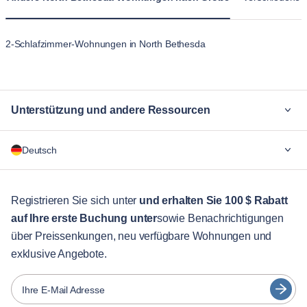
2-Schlafzimmer-Wohnungen in North Bethesda
Unterstützung und andere Ressourcen
Warum Blueground
Deutsch
Für Unternehmen
Für Studenten
English
Gästebetreuung
Registrieren Sie sich unter
und erhalten Sie 100 $ Rabatt
auf Ihre erste Buchung unter
sowie Benachrichtigungen
Stadt-Guide
Português
über Preissenkungen, neu verfügbare Wohnungen und
日本語
exklusive Angebote.
Partner
Español
Vermieter von Möbeln
Ihre E-Mail Adresse
Français
Vermieter