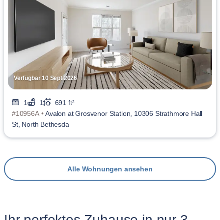
Verfügbar 10 Sept 2026
1
1
691 ft²
#10956A •
Avalon at Grosvenor Station, 10306 Strathmore Hall
St, North Bethesda
Alle Wohnungen ansehen
Ihr perfektes Zuhause in nur 3