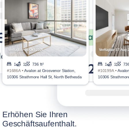
Verfügbar 08 Okt 2026
Verfügbar 17 Aug 
1
1
736 ft²
1
1
736
#1686A •
Avalon at Grosvenor Station,
#10199A •
Avalon
10306 Strathmore Hall St, North Bethesda
10306 Strathmore
Erhöhen Sie Ihren
Geschäftsaufenthalt.