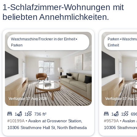
1-Schlafzimmer-Wohnungen mit
beliebten Annehmlichkeiten.
Waschmaschine/Trockner in der Einheit •
Parken • Waschma
Parken
Einheit
Verfügbar 17 Aug 2026
Verfügbar 17 Aug 
1
1
736 ft²
1
1
696
#10199A •
Avalon at Grosvenor Station,
#9579A •
Avalon 
10306 Strathmore Hall St, North Bethesda
10306 Strathmore