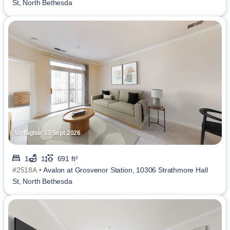
St, North Bethesda
Verfügbar 13 Sept 2026
1
1
691 ft²
#2518A •
Avalon at Grosvenor Station, 10306 Strathmore Hall
St, North Bethesda