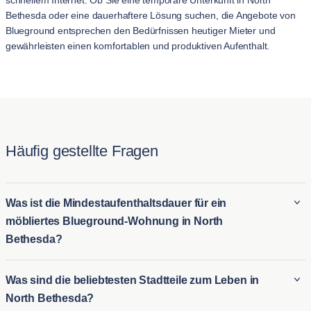
schnellem Internet. Ob Sie eine temporäre Unterkunft in North
Bethesda oder eine dauerhaftere Lösung suchen, die Angebote von
Blueground entsprechen den Bedürfnissen heutiger Mieter und
gewährleisten einen komfortablen und produktiven Aufenthalt.
Häufig gestellte Fragen
Was ist die Mindestaufenthaltsdauer für ein
möbliertes Blueground-Wohnung in North
Bethesda?
Der Mindestaufenthalt für ein Blueground möbliertes Wohnung
Was sind die beliebtesten Stadtteile zum Leben in
in North Bethesda beträgt in der Regel 31 Nacht. Dies macht
North Bethesda?
es ideal für sowohl langfristige möblierte Vermietungen in