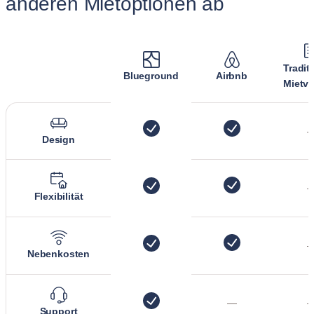
anderen Mietoptionen ab
Tradit
Blueground
Airbnb
Mietve
Design
Flexibilität
Nebenkosten
—
Support