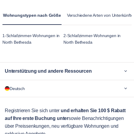
Wohnungen in North Bethesda sind für längere Aufenthalte
einen luxuriösen Lebensstil suchen.
konzipiert und vermitteln ein heimischeres Gefühl als die
Wohnungstypen nach Größe
Verschiedene Arten von Unterkünfte
vorübergehende Atmosphäre von Hotelunterkünften.
1-Schlafzimmer-Wohnungen in
2-Schlafzimmer-Wohnungen in
North Bethesda
North Bethesda
Unterstützung und andere Ressourcen
Warum Blueground
Deutsch
Für Unternehmen
Für Studenten
English
Gästebetreuung
Registrieren Sie sich unter
und erhalten Sie 100 $ Rabatt
auf Ihre erste Buchung unter
sowie Benachrichtigungen
Stadt-Guide
Português
über Preissenkungen, neu verfügbare Wohnungen und
日本語
exklusive Angebote.