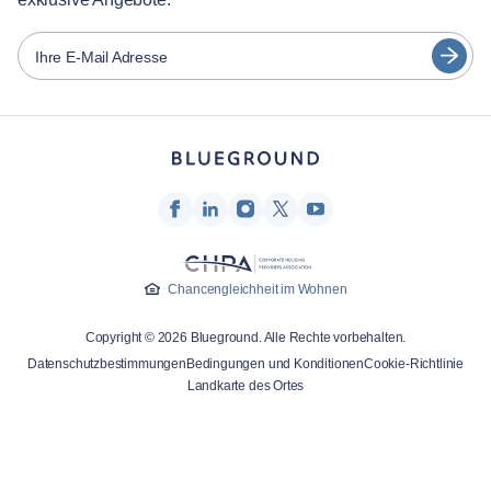
Partner
Español
Vermieter von Möbeln
Ihre E-Mail Adresse
Français
Vermieter
Türkçe
Franchise-Partner
Immobilienmakler
Deutsch
Beeinflusser & Affiliates
한국어
Unternehmen
Über uns
Chancengleichheit im Wohnen
Karriere
Copyright © 2026 Blueground. Alle Rechte vorbehalten.
Drücken
Datenschutzbestimmungen
Bedingungen und Konditionen
Cookie-Richtlinie
Blueprint Blog
Landkarte des Ortes
Kontakt
Forschung