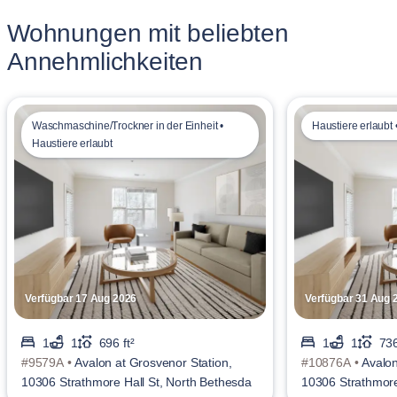
Wohnungen mit beliebten
Annehmlichkeiten
Waschmaschine/Trockner in der Einheit •
Haustiere erlaubt 
Haustiere erlaubt
Verfügbar 17 Aug 2026
Verfügbar 31 Aug 
1
1
696 ft²
1
1
736
#9579A •
Avalon at Grosvenor Station,
#10876A •
Avalon
10306 Strathmore Hall St, North Bethesda
10306 Strathmore