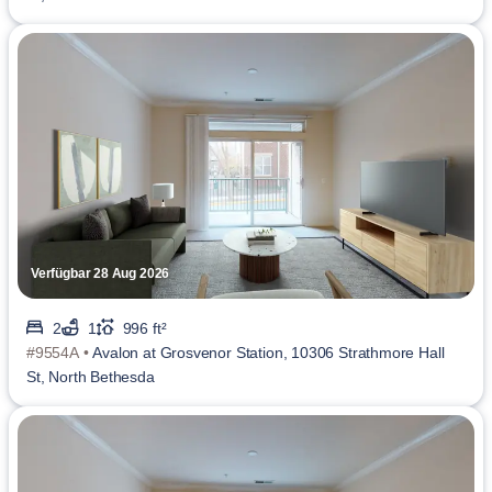
Verfügbar 28 Aug 2026
2
1
996 ft²
#9554A •
Avalon at Grosvenor Station, 10306 Strathmore Hall
St, North Bethesda