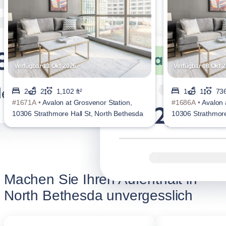
Verfügbar 13 Okt 2026
Verfügbar 08 Okt 
2
2
1,102 ft²
1
1
736
#1671A •
Avalon at Grosvenor Station,
#1686A •
Avalon 
10306 Strathmore Hall St, North Bethesda
10306 Strathmore
Machen Sie Ihren Aufenthalt in
North Bethesda unvergesslich