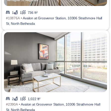
Verfügbar 31 Aug 2026
1
1
736 ft²
#10876A •
Avalon at Grosvenor Station, 10306 Strathmore Hall
St, North Bethesda
Verfügbar 19 Aug 2026
2
1
1,022 ft²
#2390A •
Avalon at Grosvenor Station, 10306 Strathmore Hall
St, North Bethesda