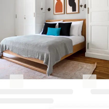
Erhöhen Sie Ihren
Geschäftsaufenthalt.
Blueground for Business
Studentgro
Arbeiten Sie hart, wohnen Sie
In Campusnäh