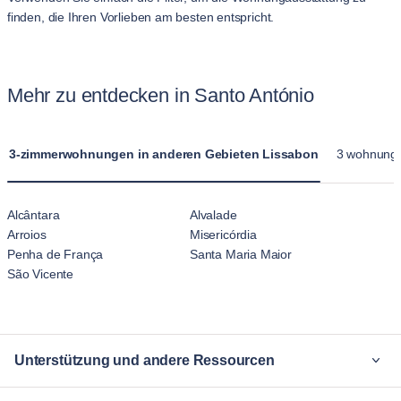
finden, die Ihren Vorlieben am besten entspricht.
Mehr zu entdecken in Santo António
3-zimmerwohnungen in anderen Gebieten Lissabon
3 wohnungen
Alcântara
Alvalade
Arroios
Misericórdia
Penha de França
Santa Maria Maior
São Vicente
Unterstützung und andere Ressourcen
Warum Blueground