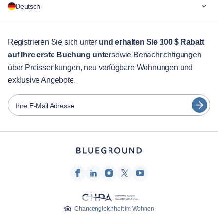
Deutsch
Für Unternehmen
Für Studenten
English
Gästebetreuung
Registrieren Sie sich unter
und erhalten Sie 100 $ Rabatt
auf Ihre erste Buchung unter
sowie Benachrichtigungen
Stadt-Guide
Português
über Preissenkungen, neu verfügbare Wohnungen und
日本語
exklusive Angebote.
Partner
Español
Vermieter von Möbeln
Ihre E-Mail Adresse
Français
Vermieter
Türkçe
Franchise-Partner
Immobilienmakler
Deutsch
Beeinflusser & Affiliates
한국어
Unternehmen
Über uns
Chancengleichheit im Wohnen