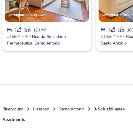
Verfügbar 23 Aug 2026
Verfügbar 11 Aug 
3
3
120 m²
3
1
10
#1556172P •
Rua da Sociedade
#1556219P •
Rua
Farmacêutica, Santo António
Santo António
Blueground
Lissabon
Santo António
3-Schlafzimmer-
Apartments