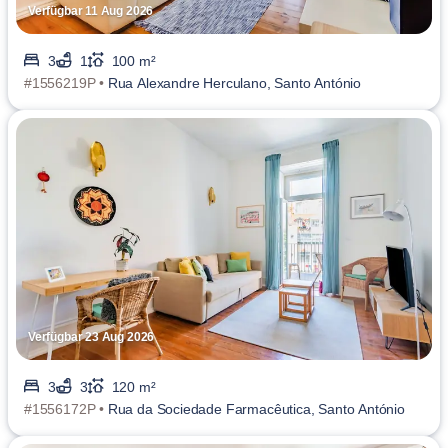
Verfügbar 11 Aug 2026
3
1
100 m²
#1556219P •
Rua Alexandre Herculano, Santo António
Verfügbar 23 Aug 2026
3
3
120 m²
#1556172P •
Rua da Sociedade Farmacêutica, Santo António