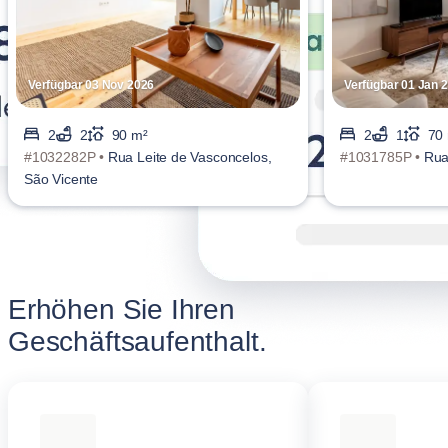
Verfügbar 03 Nov 2026
Verfügbar 01 Jan 
2
2
90 m²
2
1
70
#1032282P •
Rua Leite de Vasconcelos,
#1031785P •
Rua
São Vicente
Erhöhen Sie Ihren
Geschäftsaufenthalt.