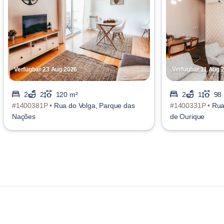
Verfügbar 23 Aug 2026
Verfügbar 11 Aug 
2
2
120 m²
2
1
98
#1400381P •
Rua do Volga, Parque das
#1400331P •
Rua
Nações
de Ourique