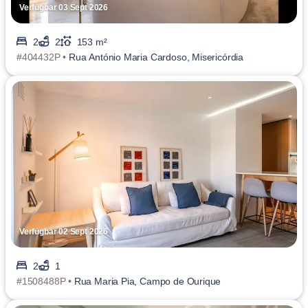
Verfügbar 03 Sept 2026
2
2
153 m²
#404432P •
Rua António Maria Cardoso, Misericórdia
Verfügbar 02 Sept 2026
2
1
#1508488P •
Rua Maria Pia, Campo de Ourique