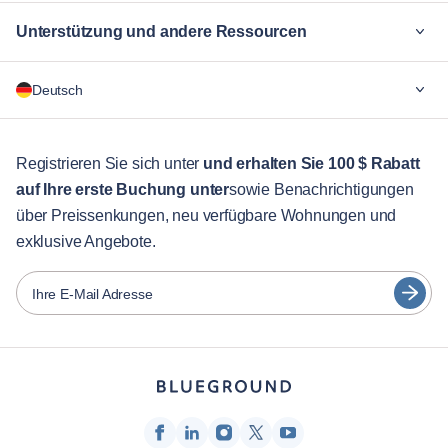
Unterstützung und andere Ressourcen
Warum Blueground
Deutsch
Für Unternehmen
Für Studenten
English
Gästebetreuung
Registrieren Sie sich unter
und erhalten Sie 100 $ Rabatt
auf Ihre erste Buchung unter
sowie Benachrichtigungen
Stadt-Guide
Português
über Preissenkungen, neu verfügbare Wohnungen und
日本語
exklusive Angebote.
Partner
Español
Vermieter von Möbeln
Ihre E-Mail Adresse
Français
Vermieter
Türkçe
Franchise-Partner
Immobilienmakler
Deutsch
Beeinflusser & Affiliates
한국어