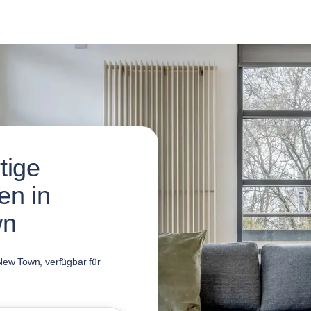
tige
en in
wn
ew Town, verfügbar für
.