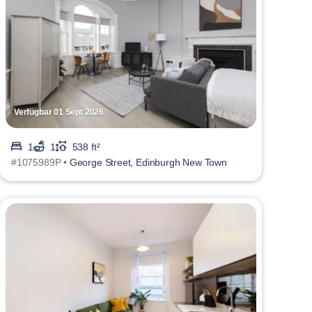
Verfügbar 01 Sept 2026
1
1
538 ft²
#1075989P •
George Street, Edinburgh New Town