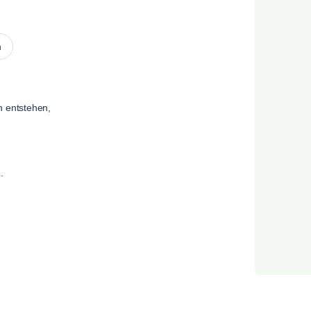
n
n entstehen,
.