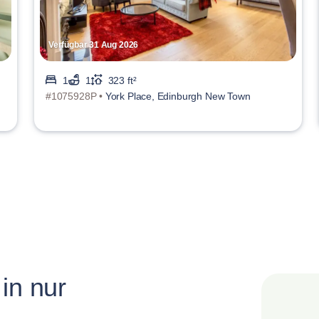
Verfügbar 31 Aug 2026
1
1
323 ft²
#1075928P •
York Place, Edinburgh New Town
in nur