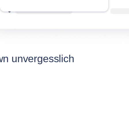
Tow
wn unvergesslich