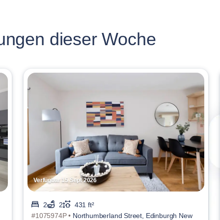
ungen dieser Woche
Verfügbar 15 Sept 2026
2
2
431 ft²
#1075974P •
Northumberland Street, Edinburgh New