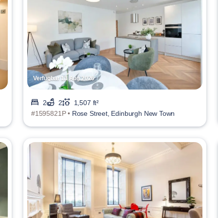
Verfügbar 13 Aug 2026
2
2
1,507 ft²
#1595821P •
Rose Street, Edinburgh New Town