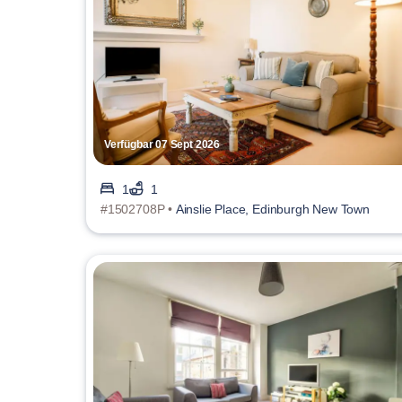
Verfügbar 07 Sept 2026
1
1
#1502708P •
Ainslie Place, Edinburgh New Town