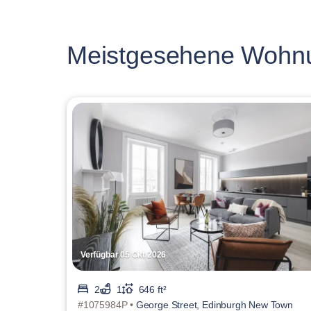
Meistgesehene Wohn
Verfügbar 05 Okt 2026
2
1
646 ft²
#1075984P •
George Street, Edinburgh New Town