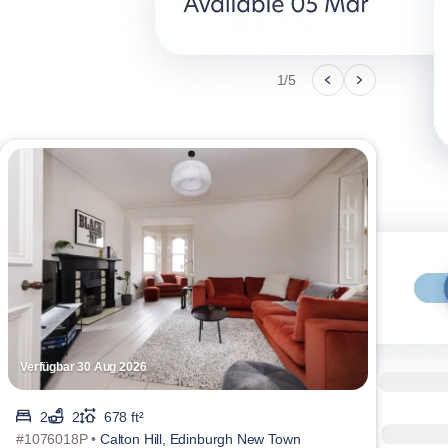
1/5
Verfügbar 30 Aug 2026
Verf
2
2
678 ft²
#1076018P •
Calton Hill, Edinburgh New Town
#107