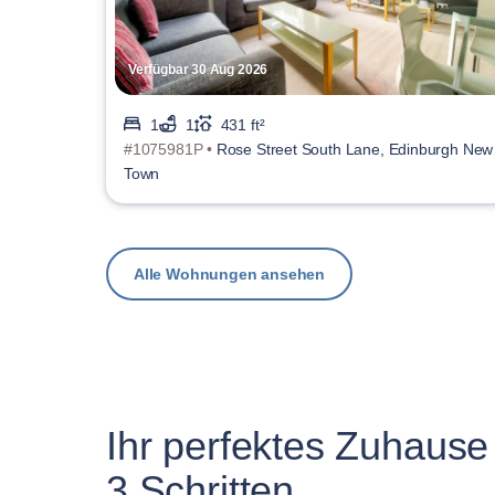
Verfügbar 30 Aug 2026
1
1
431 ft²
#1075981P •
Rose Street South Lane, Edinburgh New
Town
Alle Wohnungen ansehen
Ihr perfektes Zuhause 
3 Schritten