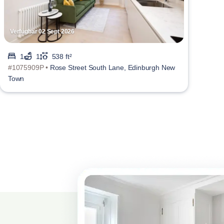
Verfügbar 02 Sept 2026
1
1
538 ft²
#1075909P •
Rose Street South Lane, Edinburgh New
Town