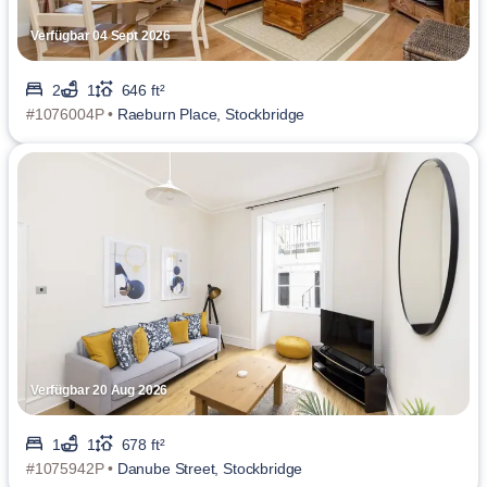
Verfügbar 04 Sept 2026
2
1
646 ft²
#1076004P •
Raeburn Place, Stockbridge
Verfügbar 20 Aug 2026
1
1
678 ft²
#1075942P •
Danube Street, Stockbridge