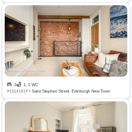
Verfügbar 10 Aug 2026
2
1, 1 WC
#1514181P •
Saint Stephen Street, Edinburgh New Town