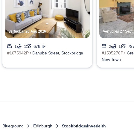
Verfügbar 20 Aug 2026
Verfügbar 27 Sept
1
1
678 ft²
2
1
797
#1075942P •
Danube Street, Stockbridge
#1595276P •
Gre
New Town
Blueground
Edinburgh
Stockbridge/Inverleith