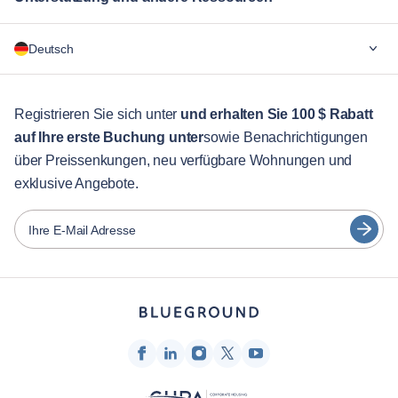
Warum Blueground
Deutsch
Für Unternehmen
Für Studenten
English
Gästebetreuung
Registrieren Sie sich unter
und erhalten Sie 100 $ Rabatt
auf Ihre erste Buchung unter
sowie Benachrichtigungen
Stadt-Guide
Português
über Preissenkungen, neu verfügbare Wohnungen und
日本語
exklusive Angebote.
Partner
Español
Vermieter von Möbeln
Ihre E-Mail Adresse
Français
Vermieter
Türkçe
Franchise-Partner
Immobilienmakler
Deutsch
Beeinflusser & Affiliates
한국어
Unternehmen