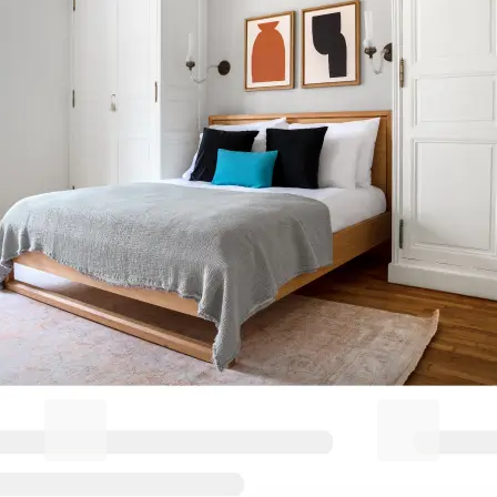
Machen Sie Ihren Aufenthalt in
Stockbridge/Inverleith
unvergesslich
Blueground for Business
Studentgro