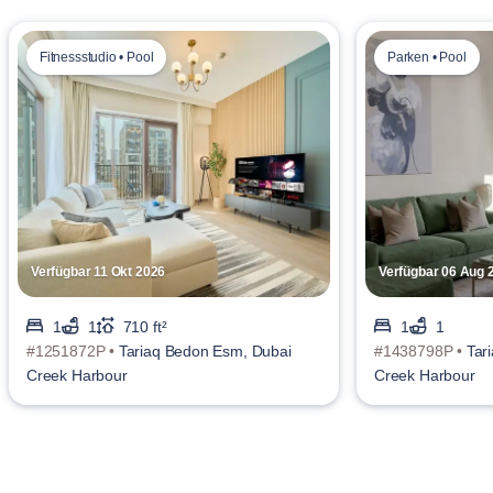
Fitnessstudio • Pool
Parken • Pool
Verfügbar 11 Okt 2026
Verfügbar 06 Aug 
1
1
710 ft²
1
1
#1251872P •
Tariaq Bedon Esm, Dubai
#1438798P •
Tar
Creek Harbour
Creek Harbour