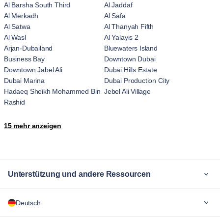
Al Barsha South Third
Al Jaddaf
Al Merkadh
Al Safa
Al Satwa
Al Thanyah Fifth
Al Wasl
Al Yalayis 2
Arjan-Dubailand
Bluewaters Island
Business Bay
Downtown Dubai
Downtown Jabel Ali
Dubai Hills Estate
Dubai Marina
Dubai Production City
Hadaeq Sheikh Mohammed Bin
Jebel Ali Village
Rashid
JLT
Jumeirah
15 mehr anzeigen
Jumeirah Village
Madinat Hind 4
Marsa Dubai
Me'aisem First
Motor City
Nad Al Sheba
The Palm Jumeirah
Trade Center
Unterstützung und andere Ressourcen
Umm Suqeim
Wadi Al Safa 3
Wadi Al Safa 7
Za'abeel
Warum Blueground
Zaa'beel Second
Deutsch
Für Unternehmen