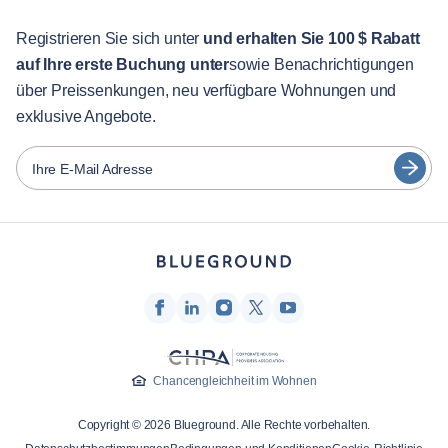
Für Studenten
English
Gästebetreuung
Registrieren Sie sich unter
und erhalten Sie 100 $ Rabatt
auf Ihre erste Buchung unter
sowie Benachrichtigungen
Stadt-Guide
Português
über Preissenkungen, neu verfügbare Wohnungen und
日本語
exklusive Angebote.
Partner
Español
Vermieter von Möbeln
Ihre E-Mail Adresse
Français
Vermieter
Türkçe
Franchise-Partner
Immobilienmakler
Deutsch
Beeinflusser & Affiliates
한국어
Unternehmen
Über uns
Chancengleichheit im Wohnen
Karriere
Copyright © 2026 Blueground. Alle Rechte vorbehalten.
Drücken