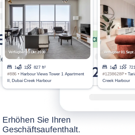
Verfügbar 03 Okt 2030
Verfügbar 01 Sept
1
1
827 ft²
1
1
721
#886 •
Harbour Views Tower 1 Apartment
#1238628P •
Tar
II, Dubai Creek Harbour
Creek Harbour
Erhöhen Sie Ihren
Geschäftsaufenthalt.