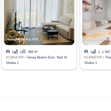
Verfügbar 09 Aug 2026
Verfügbar 30 Sept
1
1
398 ft²
1
1, 1 WC
#1345475P •
Tariaq Bedon Esm, Nad Al
#1345876P •
The
Sheba 1
Sheba 1