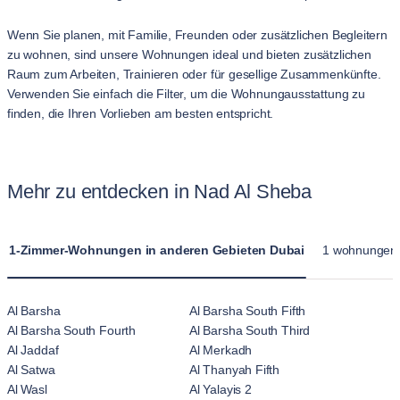
Wenn Sie planen, mit Familie, Freunden oder zusätzlichen Begleitern
zu wohnen, sind unsere Wohnungen ideal und bieten zusätzlichen
Raum zum Arbeiten, Trainieren oder für gesellige Zusammenkünfte.
Verwenden Sie einfach die Filter, um die Wohnungausstattung zu
finden, die Ihren Vorlieben am besten entspricht.
Mehr zu entdecken in Nad Al Sheba
1-Zimmer-Wohnungen in anderen Gebieten Dubai
1 wohnungen i
Al Barsha
Al Barsha South Fifth
Al Barsha South Fourth
Al Barsha South Third
Al Jaddaf
Al Merkadh
Al Satwa
Al Thanyah Fifth
Al Wasl
Al Yalayis 2