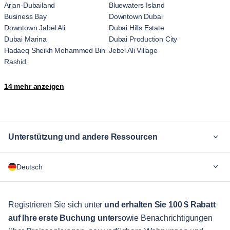
Arjan-Dubailand
Bluewaters Island
Business Bay
Downtown Dubai
Downtown Jabel Ali
Dubai Hills Estate
Dubai Marina
Dubai Production City
Hadaeq Sheikh Mohammed Bin
Jebel Ali Village
Rashid
JLT
Jumeirah
14 mehr anzeigen
Jumeirah Village
Madinat Hind 4
Marsa Dubai
Me'aisem First
Motor City
Ras Al Khor
The Palm Jumeirah
Trade Center
Unterstützung und andere Ressourcen
Umm Suqeim
Wadi Al Safa 7
Za'abeel
Zaa'beel Second
Warum Blueground
Deutsch
Für Unternehmen
Für Studenten
English
Gästebetreuung
Registrieren Sie sich unter
und erhalten Sie 100 $ Rabatt
auf Ihre erste Buchung unter
sowie Benachrichtigungen
Stadt-Guide
Português