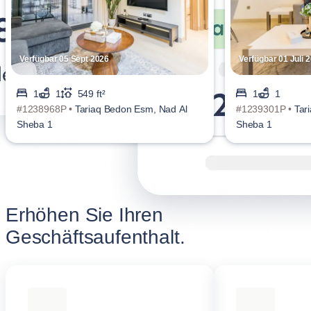
Verfügbar 05 Sept 2026
Verfügbar 01 Juli 
1
1
549 ft²
1
1
#1238968P •
Tariaq Bedon Esm, Nad Al
#1239301P •
Tar
Sheba 1
Sheba 1
Erhöhen Sie Ihren
Geschäftsaufenthalt.