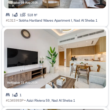
Verfügbar 08 Aug 2026
1
1
518 ft²
#1313 •
Sobha Hartland Waves Apartment I, Nad Al Sheba 1
Verfügbar 31 Aug 2026
1
1
#1345993P •
Azizi Riviera 59, Nad Al Sheba 1