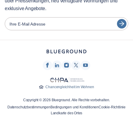
über Preissenkungen, neu verfügbare Wohnungen und
日本語
exklusive Angebote.
Partner
Español
Vermieter von Möbeln
Ihre E-Mail Adresse
Français
Vermieter
Türkçe
Franchise-Partner
Immobilienmakler
Deutsch
Beeinflusser & Affiliates
한국어
Unternehmen
Über uns
Chancengleichheit im Wohnen
Karriere
Copyright © 2026 Blueground. Alle Rechte vorbehalten.
Drücken
Datenschutzbestimmungen
Bedingungen und Konditionen
Cookie-Richtlinie
Blueprint Blog
Landkarte des Ortes
Kontakt