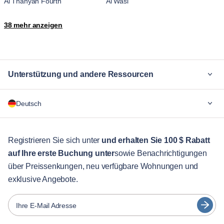
Al Thanyah Fourth
Al Wasl
Al Yalayis 2
Arjan-Dubailand
38 mehr anzeigen
Bluewaters Island
Business Bay
Downtown Dubai
Downtown Jabel Ali
Dubai Hills Estate
Dubai Marina
Dubai Maritime City
Dubai Production City
Unterstützung und andere Ressourcen
Dubai Silicon Oasis
Dubai South Residential District
Hadaeq Sheikh Mohammed Bin
JLT
Warum Blueground
Rashid
Deutsch
Jumeira First
Jumeirah
Für Unternehmen
Jumeirah Golf Estates
Jumeirah Village
Für Studenten
Madinat Al Mataar
Madinat Dubai Al Melaheyah
English
Gästebetreuung
Registrieren Sie sich unter
und erhalten Sie 100 $ Rabatt
Madinat Hind 4
Marsa Dubai
Me'aisem First
Mirdif
auf Ihre erste Buchung unter
sowie Benachrichtigungen
Stadt-Guide
Português
Motor City
Nad Al Sheba
über Preissenkungen, neu verfügbare Wohnungen und
日本語
Nadd Hessa
Ras Al Khor
exklusive Angebote.
Partner
The Palm Jumeirah
Trade Center
Español
Umm Suqeim
Umm Suqeim Third
Vermieter von Möbeln
Ihre E-Mail Adresse
Wadi Al Safa 2
Wadi Al Safa 3
Français
Vermieter
Wadi Al Safa 5
Wadi Al Safa 7