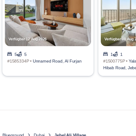
Verfügbar 12 Aug 2026
Verfügbar 08 Aug 
5
5
1
1
#1585334P •
Unnamed Road, Al Furjan
#1500775P •
Yala
Hibab Road, Jebel
Blueground
Dubai
Jebel Ali Village