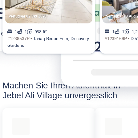
Verfügbar 02 Okt 2026
Verfügbar 13 Aug 
1
1
958 ft²
1
1
1,2
#1238537P •
Tariaq Bedon Esm, Discovery
#1239169P •
D 51
Gardens
Machen Sie Ihren Aufenthalt in
Jebel Ali Village unvergesslich