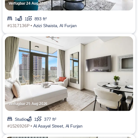
Verfügbar 24 Aug 2026
1
1
893 ft²
#1317136P •
Azizi Shaista, Al Furjan
Verfügbar 25 Aug 2026
Studio
1
377 ft²
#1526926P •
Al Asayel Street, Al Furjan