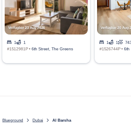
Verfügbar 23 Aug 2026
Verfügbar 20 Aug 
1
1
1
1
743
#1512981P •
6th Street, The Greens
#1526744P •
6th
Blueground
Dubai
Al Barsha