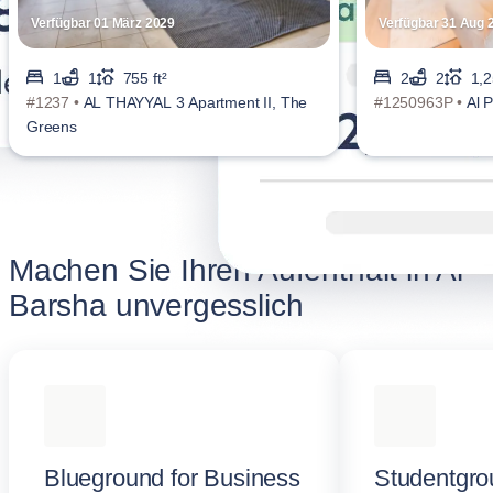
Verfügbar 01 März 2029
Verfügbar 31 Aug 
1
1
755 ft²
2
2
1,2
#1237 •
AL THAYYAL 3 Apartment II, The
#1250963P •
Al 
Greens
Machen Sie Ihren Aufenthalt in Al
Barsha unvergesslich
Blueground for Business
Studentgro