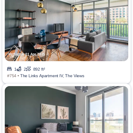
Verfügbar 01 Apr 2035
1
2
892 ft²
#754 •
The Links Apartment IV, The Views