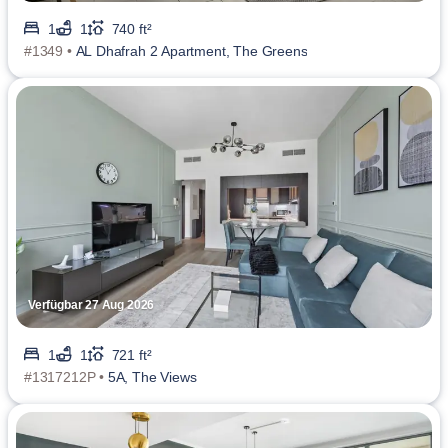
1
1
740 ft²
#1349 •
AL Dhafrah 2 Apartment, The Greens
Verfügbar 27 Aug 2026
1
1
721 ft²
#1317212P •
5A, The Views