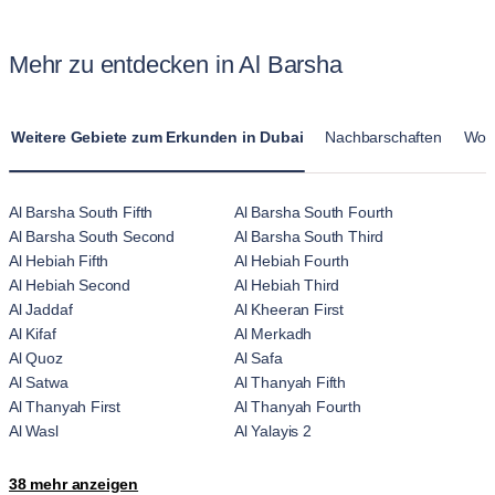
Haustierrichtlinien, um den Aufenthalt für Tierhalter
zu einem Standard-Hotelzimmer bieten die Wohnungen von
unkompliziert zu gestalten.
Blueground voll möblierte Wohnungen mit Küchen,
Mehr zu entdecken in Al Barsha
Wohnzimmern und mehreren Schlafzimmern. Diese
Wohnungen in Al Barsha sind für längere Aufenthalte
konzipiert und vermitteln ein heimischeres Gefühl als die
Weitere Gebiete zum Erkunden in Dubai
Nachbarschaften
Woh
vorübergehende Atmosphäre von Hotelunterkünften.
Al Barsha South Fifth
Al Barsha South Fourth
Al Barsha South Second
Al Barsha South Third
Al Hebiah Fifth
Al Hebiah Fourth
Al Hebiah Second
Al Hebiah Third
Al Jaddaf
Al Kheeran First
Al Kifaf
Al Merkadh
Al Quoz
Al Safa
Al Satwa
Al Thanyah Fifth
Al Thanyah First
Al Thanyah Fourth
Al Wasl
Al Yalayis 2
Arjan-Dubailand
Bluewaters Island
38 mehr anzeigen