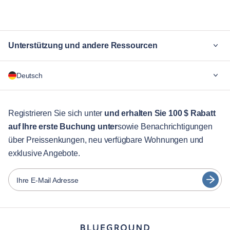
Business Bay
Downtown Dubai
Downtown Jabel Ali
Dubai Hills Estate
Dubai Marina
Dubai Maritime City
Dubai Production City
Dubai Silicon Oasis
Unterstützung und andere Ressourcen
Dubai South Residential District
Hadaeq Sheikh Mohammed Bin
Rashid
Warum Blueground
Jebel Ali Village
JLT
Deutsch
Jumeira First
Jumeirah
Für Unternehmen
Jumeirah Golf Estates
Jumeirah Village
Für Studenten
Madinat Al Mataar
Madinat Dubai Al Melaheyah
English
Gästebetreuung
Registrieren Sie sich unter
und erhalten Sie 100 $ Rabatt
Madinat Hind 4
Marsa Dubai
Me'aisem First
Mirdif
auf Ihre erste Buchung unter
sowie Benachrichtigungen
Stadt-Guide
Português
Motor City
Nad Al Sheba
über Preissenkungen, neu verfügbare Wohnungen und
日本語
Nadd Hessa
Ras Al Khor
exklusive Angebote.
Partner
The Palm Jumeirah
Trade Center
Español
Umm Suqeim
Umm Suqeim Third
Vermieter von Möbeln
Ihre E-Mail Adresse
Wadi Al Safa 2
Wadi Al Safa 3
Français
Vermieter
Wadi Al Safa 5
Wadi Al Safa 7
Za'abeel
Zaa'beel Second
Türkçe
Franchise-Partner
Immobilienmakler
Deutsch