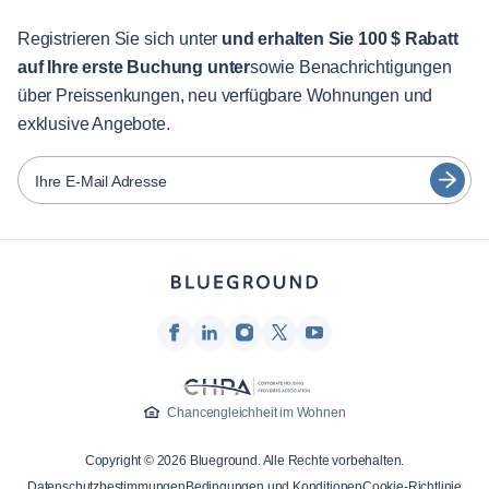
Für Studenten
English
Gästebetreuung
Registrieren Sie sich unter
und erhalten Sie 100 $ Rabatt
auf Ihre erste Buchung unter
sowie Benachrichtigungen
Stadt-Guide
Português
über Preissenkungen, neu verfügbare Wohnungen und
日本語
exklusive Angebote.
Partner
Español
Vermieter von Möbeln
Ihre E-Mail Adresse
Français
Vermieter
Türkçe
Franchise-Partner
Immobilienmakler
Deutsch
Beeinflusser & Affiliates
한국어
Unternehmen
Über uns
Chancengleichheit im Wohnen
Karriere
Copyright © 2026 Blueground. Alle Rechte vorbehalten.
Drücken
Datenschutzbestimmungen
Bedingungen und Konditionen
Cookie-Richtlinie