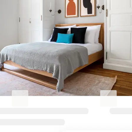
Erhöhen Sie Ihren
Geschäftsaufenthalt.
Blueground for Business
Studentgro
Arbeiten Sie hart, wohnen Sie
In Campusnäh