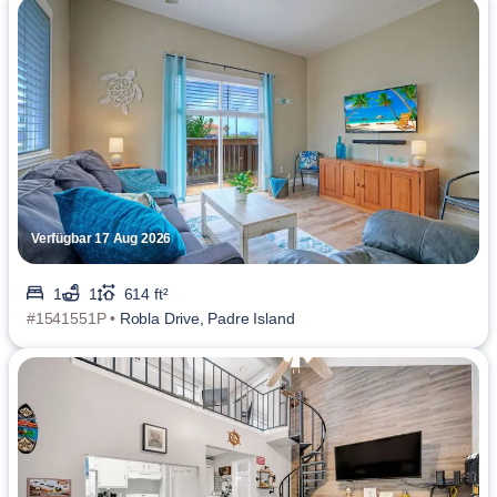
Verfügbar 17 Aug 2026
1
1
614 ft²
#1541551P •
Robla Drive, Padre Island