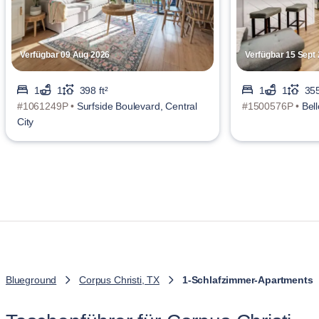
Verfügbar 09 Aug 2026
Verfügbar 15 Sept
1
1
398 ft²
1
1
355
#1061249P •
Surfside Boulevard, Central
#1500576P •
Bel
City
Blueground
Corpus Christi, TX
1-Schlafzimmer-Apartments