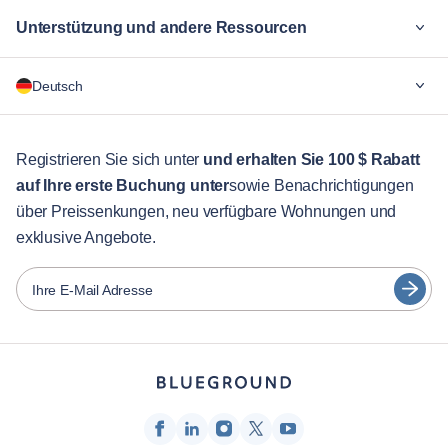
Unterstützung und andere Ressourcen
Warum Blueground
Deutsch
Für Unternehmen
Für Studenten
English
Gästebetreuung
Registrieren Sie sich unter
und erhalten Sie 100 $ Rabatt
auf Ihre erste Buchung unter
sowie Benachrichtigungen
Stadt-Guide
Português
über Preissenkungen, neu verfügbare Wohnungen und
日本語
exklusive Angebote.
Partner
Español
Vermieter von Möbeln
Ihre E-Mail Adresse
Français
Vermieter
Türkçe
Franchise-Partner
Immobilienmakler
Deutsch
Beeinflusser & Affiliates
한국어