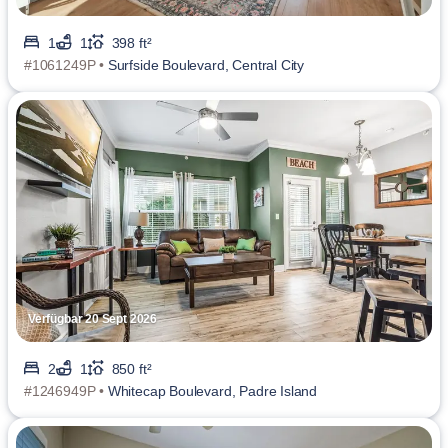
1
1
398 ft²
#1061249P •
Surfside Boulevard, Central City
Verfügbar 20 Sept 2026
2
1
850 ft²
#1246949P •
Whitecap Boulevard, Padre Island