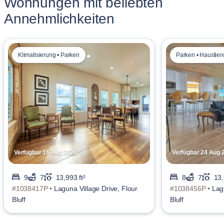
Wohnungen mit beliebten
Annehmlichkeiten
Klimatisierung • Parken
Parken • Haustiere
Verfügbar 16 Aug 2026
Verfügbar 24 Aug 
9
7
13,993 ft²
8
7
13,
#1038417P •
Laguna Village Drive, Flour
#1038456P •
Lag
Bluff
Bluff