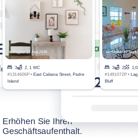
Verfügbar 17 Aug 2026
Verfügbar 07 Sept
3
2, 1 WC
3
2
1,0
#1314606P •
East Cabana Street, Padre
#1491072P •
Lag
Island
Bluff
Erhöhen Sie Ihren
Geschäftsaufenthalt.