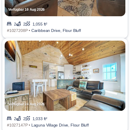
Verfügbar 16 Aug 2026
2
2
1,055 ft²
#1027208P •
Caribbean Drive, Flour Bluff
Verfügbar 24 Aug 2026
2
2
1,033 ft²
#1027147P •
Laguna Village Drive, Flour Bluff