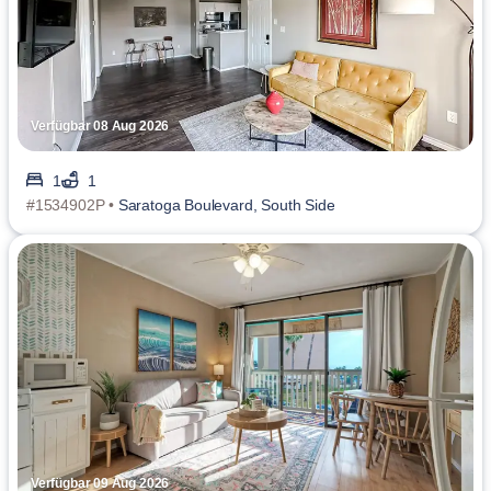
Verfügbar 08 Aug 2026
1
1
#1534902P •
Saratoga Boulevard, South Side
Verfügbar 09 Aug 2026