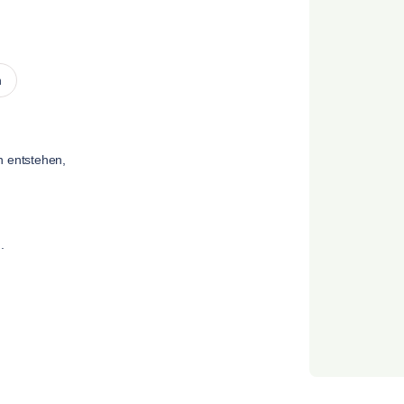
n
n entstehen,
.