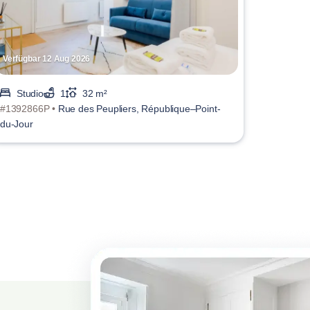
Verfügbar 12 Aug 2026
Studio
1
32 m²
#1392866P •
Rue des Peupliers, République–Point-
du-Jour