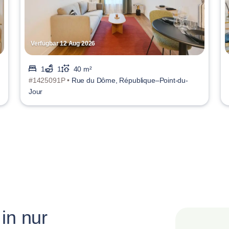
Verfügbar 12 Aug 2026
1
1
40 m²
#1425091P •
Rue du Dôme, République–Point-du-
Jour
in nur