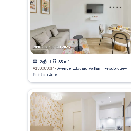
Verfügbar 03 Okt 2026
2
1
35 m²
#1330898P •
Avenue Édouard Vaillant, République–
Point-du-Jour