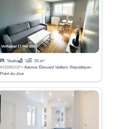
Verfügbar 17 Feb 2027
Studio
1
25 m²
#1039631P •
Avenue Édouard Vaillant, République–
Point-du-Jour