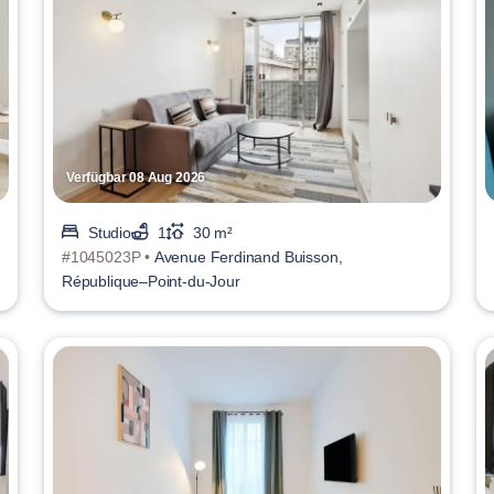
Verfügbar 08 Aug 2026
Studio
1
30 m²
#1045023P •
Avenue Ferdinand Buisson,
République–Point-du-Jour