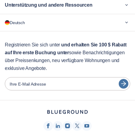
Unterstützung und andere Ressourcen
Warum Blueground
Deutsch
Für Unternehmen
Für Studenten
English
Gästebetreuung
Registrieren Sie sich unter
und erhalten Sie 100 $ Rabatt
auf Ihre erste Buchung unter
sowie Benachrichtigungen
Stadt-Guide
Português
über Preissenkungen, neu verfügbare Wohnungen und
日本語
exklusive Angebote.
Partner
Español
Vermieter von Möbeln
Ihre E-Mail Adresse
Français
Vermieter
Türkçe
Franchise-Partner
Immobilienmakler
Deutsch
Beeinflusser & Affiliates
한국어
Unternehmen