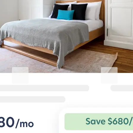
Machen Sie Ihren Aufenthalt
außergewöhnlich
Blueground for Business
Studentgro
Arbeiten Sie hart, wohnen Sie
In Campusnäh
komfortabel
Große Ersparnis
Vorteile für privat
Flexible Konditionen und komfortable
Studentenwohnu
Wohnungen für Geschäftsreisende.