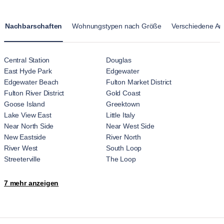
Freunden und Nachbarn.
Nachbarschaften
Wohnungstypen nach Größe
Verschiedene Ar
Central Station
Douglas
East Hyde Park
Edgewater
Edgewater Beach
Fulton Market District
Fulton River District
Gold Coast
Goose Island
Greektown
Lake View East
Little Italy
Near North Side
Near West Side
New Eastside
River North
River West
South Loop
Streeterville
The Loop
Tri-Taylor
Ukrainian Village
7 mehr anzeigen
Uptown
West Loop
West Loop Gate
West Town
Wicker Park