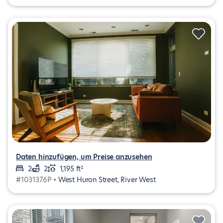
Daten hinzufügen, um Preise anzusehen
2
2
1,195 ft²
#1031376P •
West Huron Street, River West