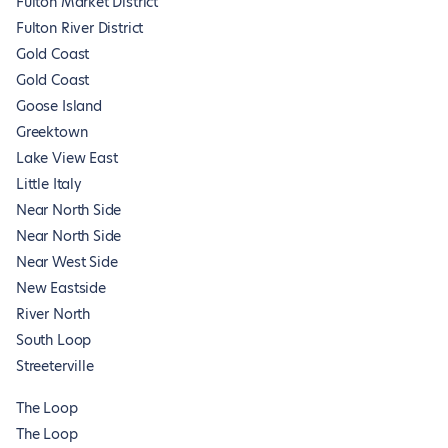
Fulton Market District
Fulton River District
Gold Coast
Gold Coast
Goose Island
Greektown
Lake View East
Little Italy
Near North Side
Near North Side
Near West Side
New Eastside
River North
South Loop
Streeterville
The Loop
The Loop