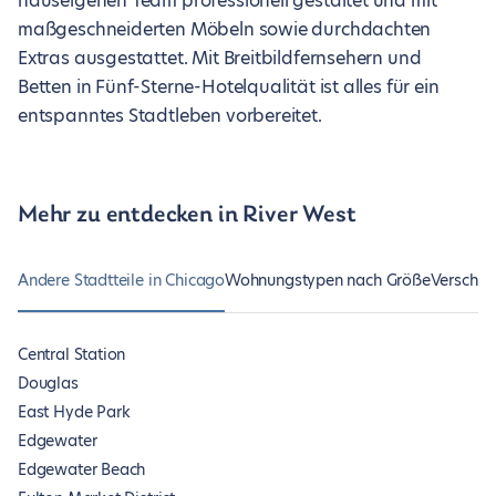
hauseigenen Team professionell gestaltet und mit
maßgeschneiderten Möbeln sowie durchdachten
Extras ausgestattet. Mit Breitbildfernsehern und
Betten in Fünf-Sterne-Hotelqualität ist alles für ein
entspanntes Stadtleben vorbereitet.
Mehr zu entdecken in River West
Andere Stadtteile in Chicago
Wohnungstypen nach Größe
Verschie
Central Station
Douglas
East Hyde Park
Edgewater
Edgewater Beach