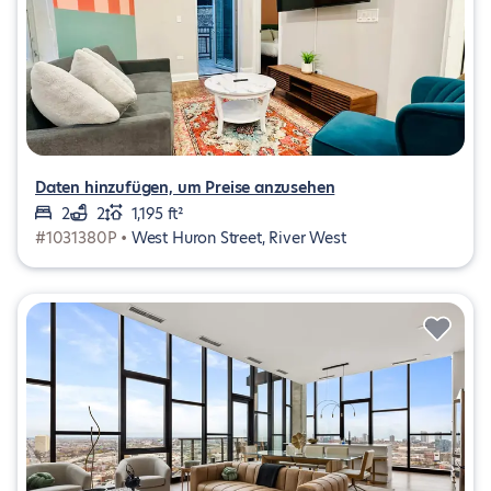
Daten hinzufügen, um Preise anzusehen
2
2
1,195 ft²
#1031380P •
West Huron Street, River West