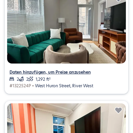
Daten hinzufügen, um Preise anzusehen
2
2
1,292 ft²
#1322524P •
West Huron Street, River West