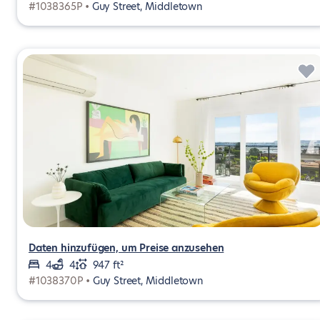
#1038365P •
Guy Street, Middletown
Daten hinzufügen, um Preise anzusehen
4
4
947 ft²
#1038370P •
Guy Street, Middletown