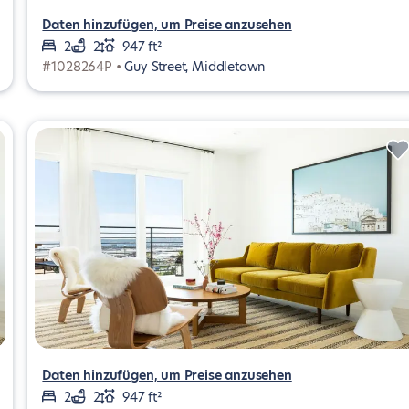
Daten hinzufügen, um Preise anzusehen
2
2
947 ft²
#1028264P •
Guy Street, Middletown
Daten hinzufügen, um Preise anzusehen
2
2
947 ft²