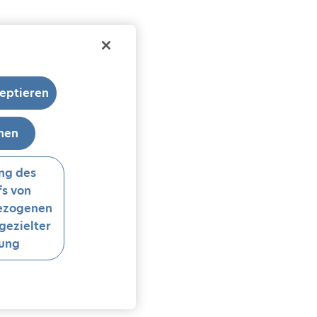
eptieren
hnen
ng des
s von
ezogenen
gezielter
ung