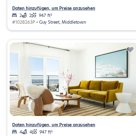
Daten hinzufügen, um Preise anzusehen
2
2
947 ft²
#1028263P •
Guy Street, Middletown
Daten hinzufügen, um Preise anzusehen
4
4
947 ft²