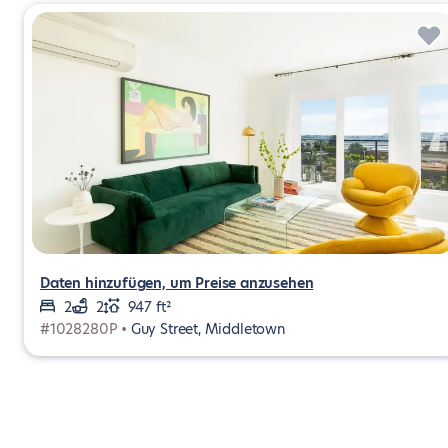
Daten hinzufügen, um Preise anzusehen
2
2
947 ft²
#1028280P •
Guy Street, Middletown