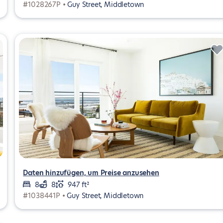
#1028267P •
Guy Street, Middletown
Daten hinzufügen, um Preise anzusehen
8
8
947 ft²
#1038441P •
Guy Street, Middletown