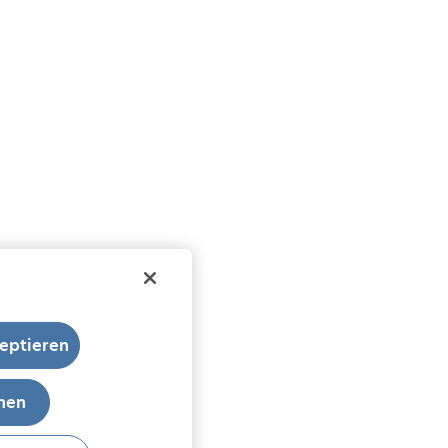
eptieren
hnen