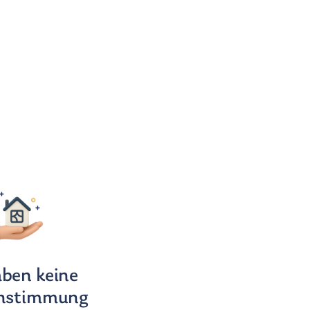
aben keine
instimmung