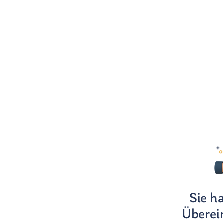
Sie h
Übere