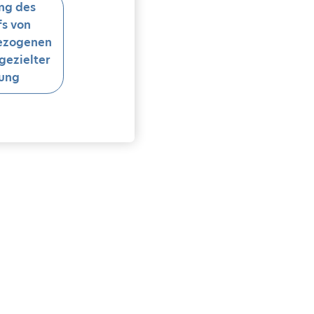
ng des
s von
ezogenen
gezielter
ung