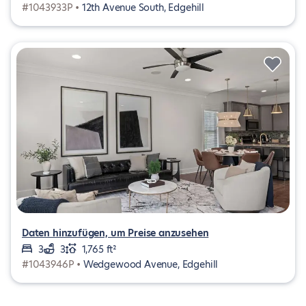
#1043933P •
12th Avenue South, Edgehill
Daten hinzufügen, um Preise anzusehen
3
3
1,765 ft²
#1043946P •
Wedgewood Avenue, Edgehill