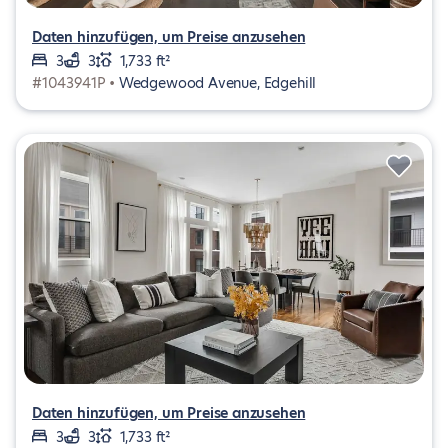
Daten hinzufügen, um Preise anzusehen
3
3
1,733 ft²
#1043941P •
Wedgewood Avenue, Edgehill
Daten hinzufügen, um Preise anzusehen
3
3
1,733 ft²