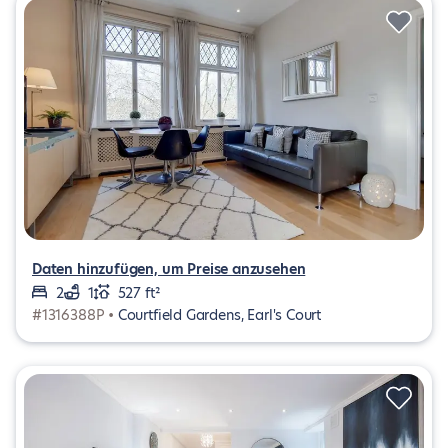
Daten hinzufügen, um Preise anzusehen
2
1
527 ft²
#1316388P •
Courtfield Gardens, Earl's Court