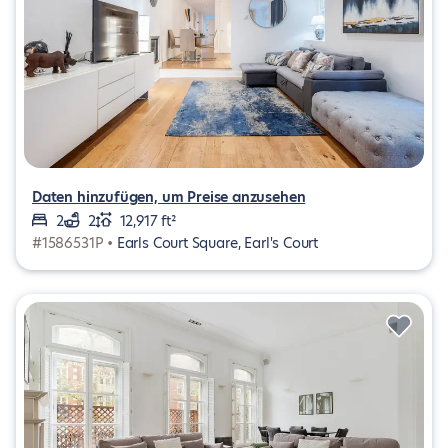
Daten hinzufügen, um Preise anzusehen
2
2
12,917 ft²
#1586531P •
Earls Court Square, Earl's Court