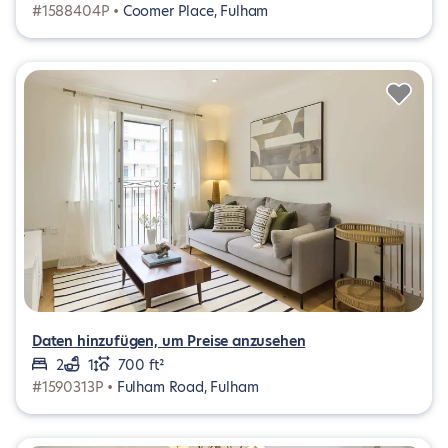
#1588404P •
Coomer Place, Fulham
Daten hinzufügen, um Preise anzusehen
2
1
700 ft²
#1590313P •
Fulham Road, Fulham