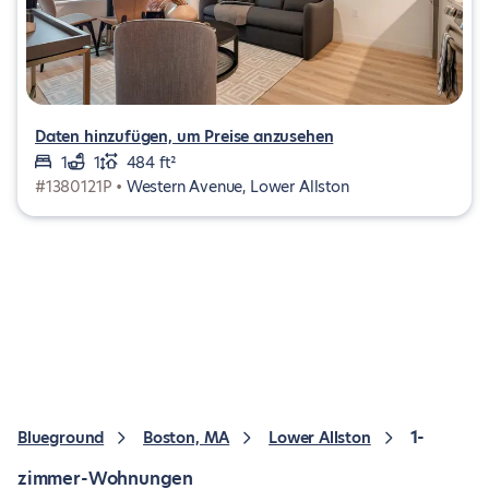
Daten hinzufügen, um Preise anzusehen
1
1
484 ft²
#1380121P •
Western Avenue, Lower Allston
1-
Blueground
Boston, MA
Lower Allston
zimmer-Wohnungen