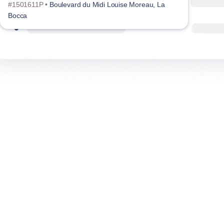
#1501611P •
Boulevard du Midi Louise Moreau, La
#150
Bocca