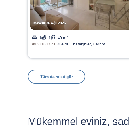
Mevcut 26 Ağu 2026
1
1
40 m²
#1501697P •
Rue du Châtaignier, Carnot
Tüm daireleri gör
Mükemmel eviniz, sad