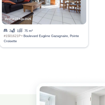
Mevcut 24 Ağu 2026
2
1
75 m²
#1501621P •
Boulevard Eugène Gazagnaire, Pointe
Croisette