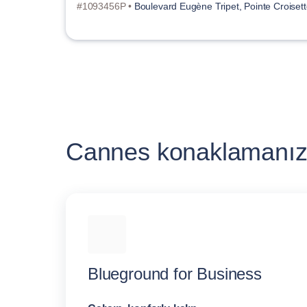
#1093456P •
Boulevard Eugène Tripet, Pointe Croiset
Cannes konaklamanızı
Blueground for Business