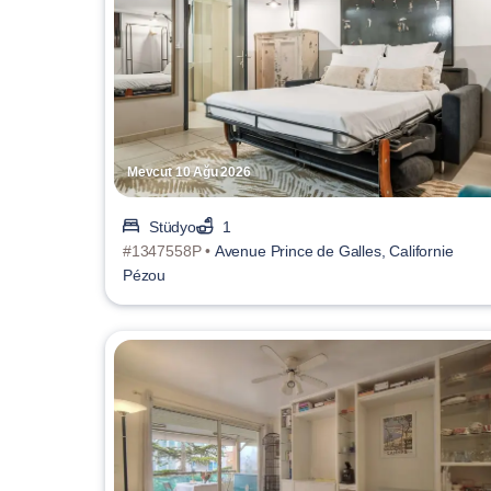
Mevcut 10 Ağu 2026
Stüdyo
1
#1347558P •
Avenue Prince de Galles, Californie
Pézou