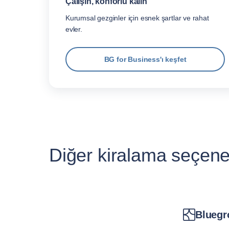
Çalışın, konforlu kalın
Kurumsal gezginler için esnek şartlar ve rahat
evler.
BG for Business'ı keşfet
Diğer kiralama seçenek
Bluegr