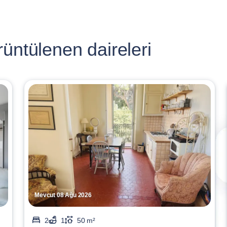
üntülenen daireleri
Mevcut 08 Ağu 2026
2
1
50 m²