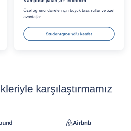
Kampüse yakın, A+ indirimler
Özel öğrenci daireleri için büyük tasarruflar ve özel
avantajlar.
Studentground'u keşfet
leriyle karşılaştırmamız
ound
Airbnb