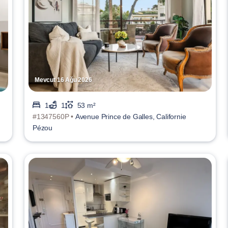
Mevcut 16 Ağu 2026
1
1
53 m²
#1347560P •
Avenue Prince de Galles, Californie
Pézou