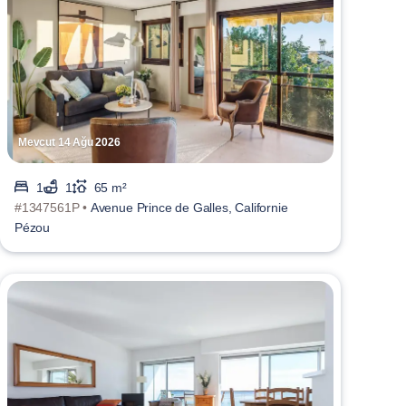
Mevcut 14 Ağu 2026
1
1
65 m²
#1347561P •
Avenue Prince de Galles, Californie
Pézou