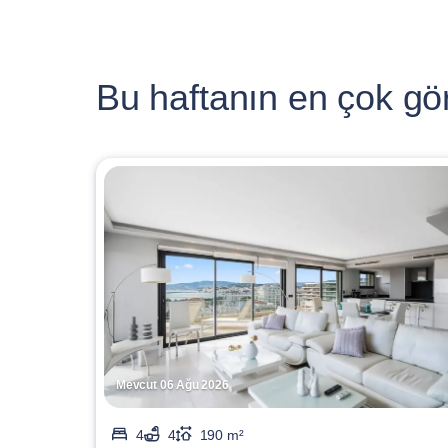
Bu haftanın en çok gör
Mevcut 06 Ağu 2026
4
4
190 m²