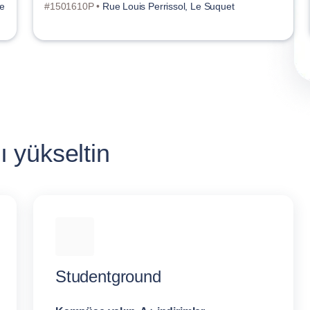
te
#1501610P •
Rue Louis Perrissol, Le Suquet
 yükseltin
Studentground