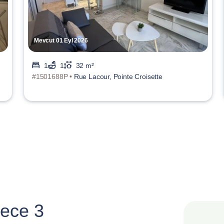
Mevcut 01 Eyl 2026
1
1
32 m²
#1501688P •
Rue Lacour, Pointe Croisette
ece 3