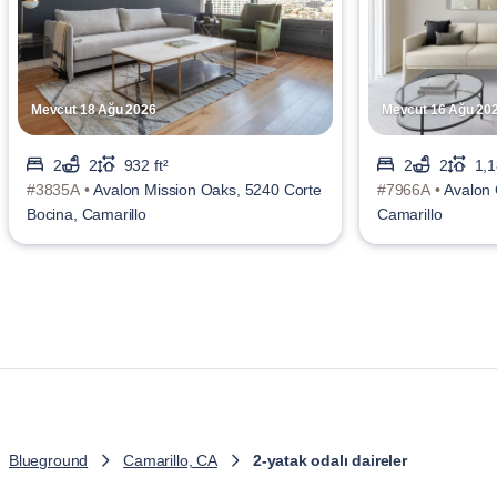
Mevcut 18 Ağu 2026
Mevcut 16 Ağu 20
2
2
932 ft²
2
2
1,1
#3835A •
Avalon Mission Oaks, 5240 Corte
#7966A •
Avalon 
Bocina, Camarillo
Camarillo
Blueground
Camarillo, CA
2-yatak odalı daireler