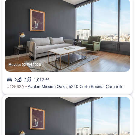
Mevcut 02 Eyl 2026
2
2
1,012 ft²
#12562A •
Avalon Mission Oaks, 5240 Corte Bocina, Camarillo