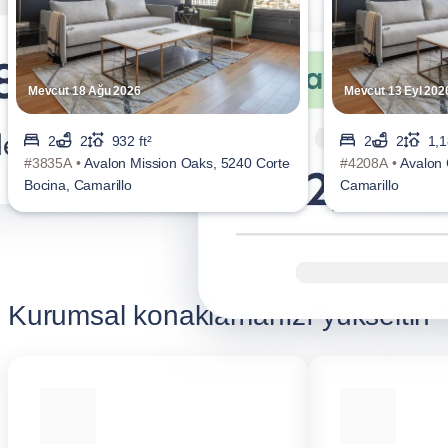
Mevcut 18 Ağu 2026
Mevcut 13 Eyl 202
2
2
932 ft²
2
2
1,1
#3835A •
Avalon Mission Oaks, 5240 Corte
#4208A •
Avalon 
Bocina, Camarillo
Camarillo
Kurumsal konaklamanızı yükseltin