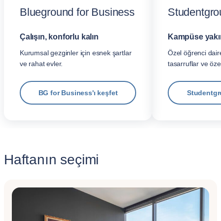
Blueground for Business
Studentgro
Çalışın, konforlu kalın
Kampüse yakın,
Kurumsal gezginler için esnek şartlar
Özel öğrenci daire
ve rahat evler.
tasarruflar ve öze
BG for Business'ı keşfet
Studentgr
Haftanın seçimi