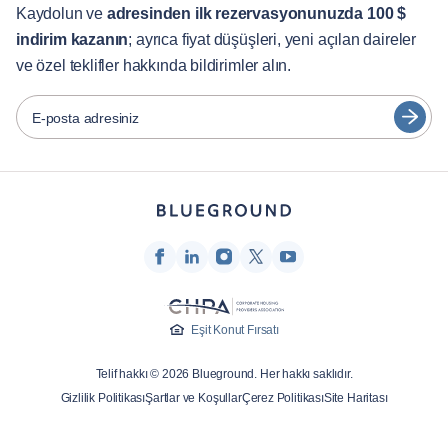
English
Müşteri Hizmetleri
Kaydolun ve
adresinden ilk rezervasyonunuzda 100 $
indirim kazanın
; ayrıca fiyat düşüşleri, yeni açılan daireler
Şehir Rehberleri
Português
ve özel teklifler hakkında bildirimler alın.
日本語
Ortaklar
Español
E-posta adresiniz
Mobilyalı kiralama operatörleri
Français
Ev sahipleri
Türkçe
Franchise ortakları
Emlak komisyoncuları
Deutsch
Etkileyenler ve iştirakler
한국어
Şirket
Eşit Konut Fırsatı
Hakkımızda
Telif hakkı © 2026 Blueground. Her hakkı saklıdır.
Kariyer
Gizlilik Politikası
Şartlar ve Koşullar
Çerez Politikası
Site Haritası
Basın
Blueprint Blog