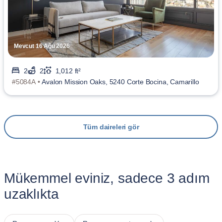
Mevcut 16 Ağu 2026
2
2
1,012 ft²
#5084A •
Avalon Mission Oaks, 5240 Corte Bocina, Camarillo
Tüm daireleri gör
Mükemmel eviniz, sadece 3 adım
uzaklıkta