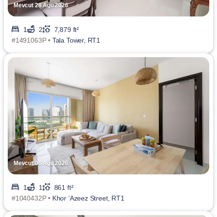
Mevcut 28 Ağu 2026
1
2
7,879 ft²
#1491063P •
Tala Tower, RT1
Mevcut 06 Ağu 2026
1
1
861 ft²
#1040432P •
Khor ‘Azeez Street, RT1