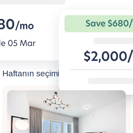
Kurumsal gezginler için esnek şartlar
Özel öğrenci daire
ve rahat evler.
tasarruflar ve öze
BG for Business'ı keşfet
Studentgr
Haftanın seçimi