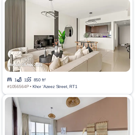
Mevcut 08 Ağu 2026
1
1
850 ft²
#1056564P •
Khor ‘Azeez Street, RT1