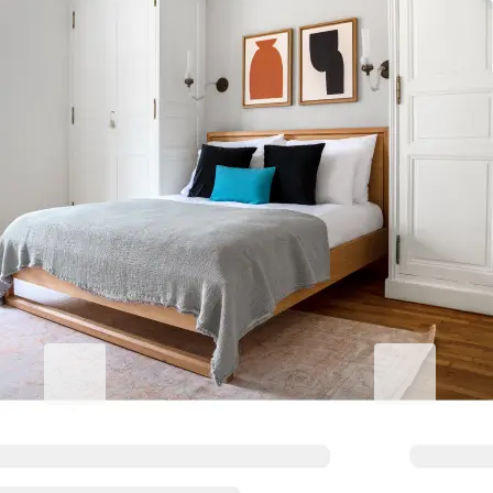
Kurumsal konaklamanızı yükseltin
Blueground for Business
Studentgro
Çalışın, konforlu kalın
Kampüse yakın,