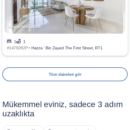
Mevcut 06 Ağu 2026
1
1
#1475092P •
Hazza ' Bin Zayed The First Street, RT1
Tüm daireleri gör
Mükemmel eviniz, sadece 3 adım
uzaklıkta